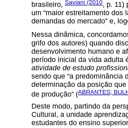
Saviani (2010
brasileiro,
, p. 11
um “maior estreitamento dos 
demandas do mercado” e, logo,
Nessa dinâmica, concordam
grifo dos autores) quando dis
desenvolvimento humano e af
período inicial da vida adulta 
atividade de estudo profission
sendo que “a predominância d
determinação da posição que
ABRANTES; BULH
de produção” (
Deste modo, partindo da persp
Cultural, a unidade aprendiz
estudantes do ensino superior 