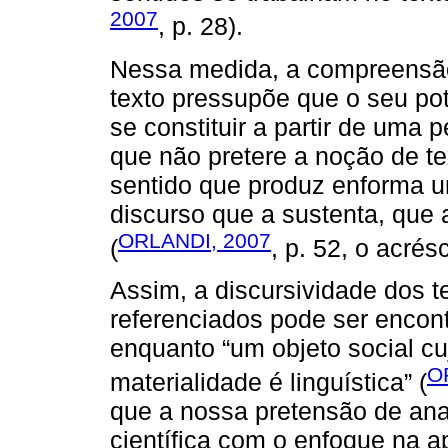
2007
, p. 28).
Nessa medida, a compreensão
texto pressupõe que o seu pot
se constituir a partir de uma 
que não pretere a noção de te
sentido que produz enforma u
discurso que a sustenta, que a
ORLANDI, 2007
(
, p. 52, o acré
Assim, a discursividade dos t
referenciados pode ser enco
enquanto “um objeto social cu
O
materialidade é linguística” (
que a nossa pretensão de anal
científica com o enfoque na a