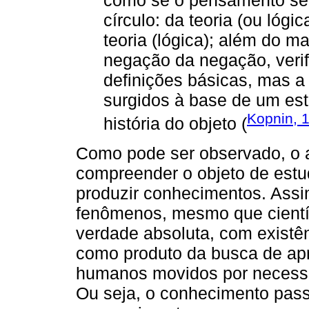
como se o pensamento se
círculo: da teoria (ou lógi
teoria (lógica); além do m
negação da negação, veri
definições básicas, mas a
surgidos à base de um es
Kopnin, 
história do objeto (
Como pode ser observado, o a
compreender o objeto de es
produzir conhecimentos. Assi
fenômenos, mesmo que científ
verdade absoluta, com existê
como produto da busca de apr
humanos movidos por necessid
Ou seja, o conhecimento pas