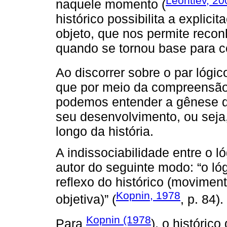
Leontiev, 20
naquele momento (
histórico possibilita a explic
objeto, que nos permite reco
quando se tornou base para 
Ao discorrer sobre o par lógic
que por meio da compreensão 
podemos entender a gênese 
seu desenvolvimento, ou seja,
longo da história.
A indissociabilidade entre o l
autor do seguinte modo: “o l
reflexo do histórico (movime
Kopnin, 1978
objetiva)” (
, p. 84).
Kopnin (1978
Para
), o históric