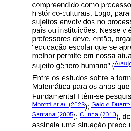
compreendido como processo 
histórico-culturais. Logo, par
sujeitos envolvidos no proces
pais ou instituições. Nesse v
professores deve, então, org
“educação escolar que se apr
melhor permite em nossa atua
Arauj
sujeito-gênero humano” (
Entre os estudos sobre a for
Matemática para os anos qu
Fundamental I têm-se pesqui
Moretti
et al.
(2023
Gaio e Duarte
);
Santana (2005
Cunha (2010
);
), d
assinala uma situação preocu