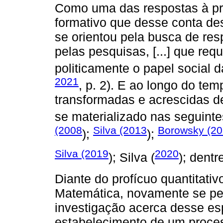
Como uma das respostas à pr
formativo que desse conta de
se orientou pela busca de re
pelas pesquisas, [...] que re
politicamente o papel social da
2021
, p. 2). E ao longo do t
transformadas e acrescidas d
se materializado nas seguint
(2008
Silva (2013
Borowsky (2
);
);
Silva (2019
2020
); Silva (
); dentr
Diante do profícuo quantitati
Matemática, novamente se pe
investigação acerca desse e
estabelecimento de um proce