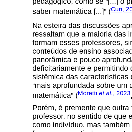
pedagógico, como se “[...] o p
Curi, 2
saber matemática [...]” (
Na esteira das discussões a
ressaltam que a maioria das i
formam esses professores, si
conteúdos de ensino associad
panorâmica e pouco aprofunda
deficitariamente e permitind
sistêmica das características 
“mais aprofundada sobre um 
Moretti
et al.
, 2023
matemática” (
Porém, é premente que outra 
professor, no sentido de que 
como indivíduo, mas também co