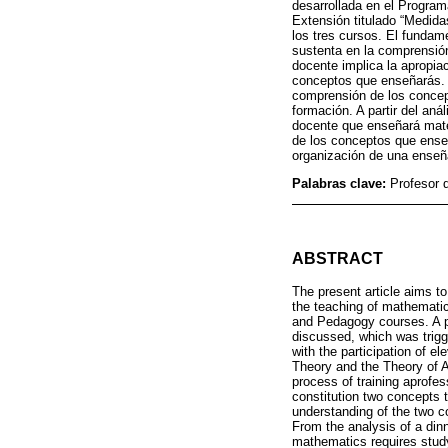
desarrollada en el Progr
Extensión titulado “Medida
los tres cursos. El fundame
sustenta en la comprensión
docente implica la apropiac
conceptos que enseñarás. 
comprensión de los concept
formación. A partir del an
docente que enseñará matem
de los conceptos que enseña
organización de una enseña
Palabras clave:
Profesor 
ABSTRACT
The present article aims to
the teaching of mathematic
and Pedagogy courses. A p
discussed, which was trigg
with the participation of e
Theory and the Theory of A
process of training aprofes
constitution two concepts t
understanding of the two co
From the analysis of a din
mathematics requires study 