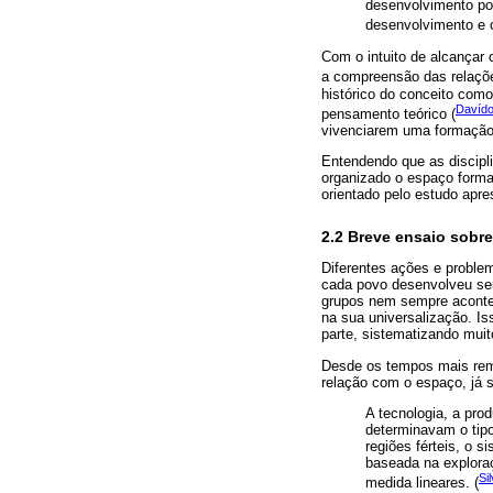
desenvolvimento por
desenvolvimento e c
Com o intuito de alcançar 
a compreensão das relaçõ
histórico do conceito com
Davído
pensamento teórico (
vivenciarem uma formação 
Entendendo que as discipli
organizado o espaço format
orientado pelo estudo apre
2.2 Breve ensaio sobr
Diferentes ações e proble
cada povo desenvolveu seu
grupos nem sempre acontec
na sua universalização. I
parte, sistematizando mui
Desde os tempos mais rem
relação com o espaço, já 
A tecnologia, a pro
determinavam o tip
regiões férteis, o 
baseada na explora
Si
medida lineares. (