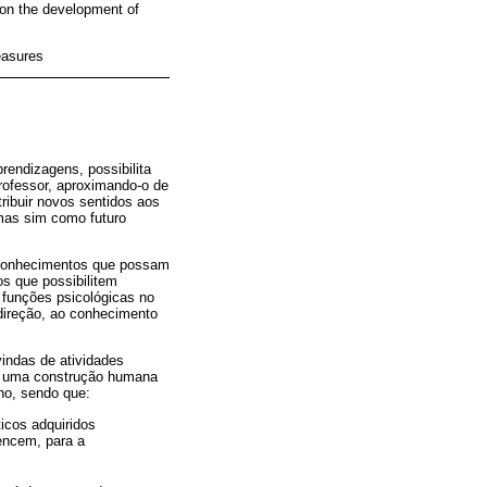
d on the development of
easures
prendizagens, possibilita
rofessor, aproximando-o de
ribuir novos sentidos aos
mas sim como futuro
de conhecimentos que possam
os que possibilitem
 funções psicológicas no
 direção, ao conhecimento
indas de atividades
mo uma construção humana
no, sendo que:
icos adquiridos
tencem, para a