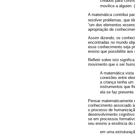
creados para contri
movilice a alguien. (
A matemática contribui par
resolver problemas, que t
“um dos elementos essencia
apropriação de conhecimen
Assim dizendo, os conheci
encontradas no mundo objet
esse conhecimento seja pr
ensino que possibilite ao
Refletir sobre isto signif
movimento que o ser human
A matemática vista
conexões entre ele
a criança tenha um 
instrumentos que l
ela se faz presente.
Pensar matematicamente é 
conhecimento associado à
o processo de humanização
desenvolvimento cognitivo 
se em processos formativo
seu ensino a essência do 
em uma estruturação