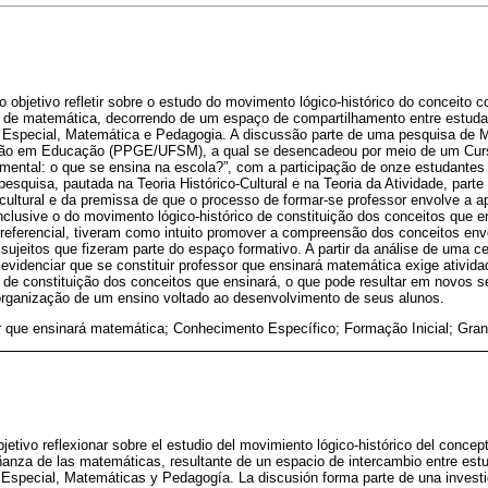
 objetivo refletir sobre o estudo do movimento lógico-histórico do conceito 
 de matemática, decorrendo de um espaço de compartilhamento entre estuda
Especial, Matemática e Pedagogia. A discussão parte de uma pesquisa de 
o em Educação (PPGE/UFSM), a qual se desencadeou por meio de um Curso
ental: o que se ensina na escola?”, com a participação de onze estudantes 
esquisa, pautada na Teoria Histórico-Cultural e na Teoria da Atividade, par
ultural e da premissa de que o processo de formar-se professor envolve a a
nclusive o do movimento lógico-histórico de constituição dos conceitos que 
referencial, tiveram como intuito promover a compreensão dos conceitos env
sujeitos que fizeram parte do espaço formativo. A partir da análise de uma c
evidenciar que se constituir professor que ensinará matemática exige ativid
 de constituição dos conceitos que ensinará, o que pode resultar em novos se
 organização de um ensino voltado ao desenvolvimento de seus alunos.
r que ensinará matemática; Conhecimento Específico; Formação Inicial; Gra
bjetivo reflexionar sobre el estudio del movimiento lógico-histórico del conc
anza de las matemáticas, resultante de un espacio de intercambio entre estu
 Especial, Matemáticas y Pedagogía. La discusión forma parte de una invest