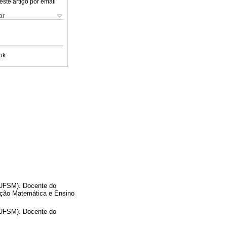
este artigo por email
ar
nk
(UFSM). Docente do
ão Matemática e Ensino
(UFSM). Docente do