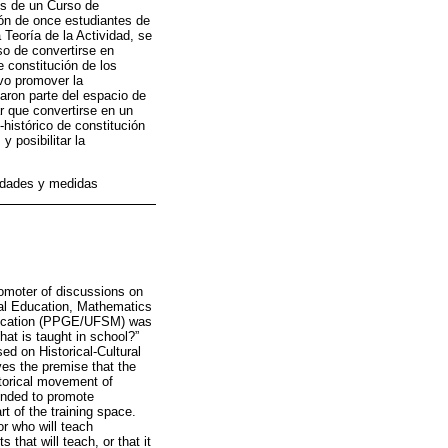
s de un Curso de
ión de once estudiantes de
 Teoría de la Actividad, se
so de convertirse en
e constitución de los
vo promover la
aron parte del espacio de
r que convertirse en un
histórico de constitución
 posibilitar la
tidades y medidas
romoter of discussions on
ial Education, Mathematics
Education (PPGE/UFSM) was
at is taught in school?”
ed on Historical-Cultural
ves the premise that the
istorical movement of
tended to promote
t of the training space.
r who will teach
that will teach, or that it