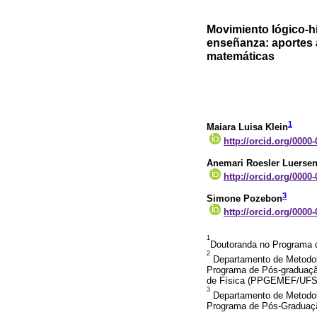
Movimiento lógico-hi
enseñanza: aportes 
matemáticas
1
Maiara Luisa Klein
http://orcid.org/0000
Anemari Roesler Luersen
http://orcid.org/0000
3
Simone Pozebon
http://orcid.org/0000
1
Doutoranda no Programa
2
Departamento de Metodolo
Programa de Pós-graduaç
de Física (PPGEMEF/UFSM
3
Departamento de Metodolo
Programa de Pós-Graduaç