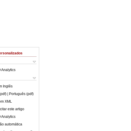
ersonalizados
 Analytics
em
Inglês
(pdf)
| Português (pdf)
 em XML
itar este artigo
 Analytics
ão automática