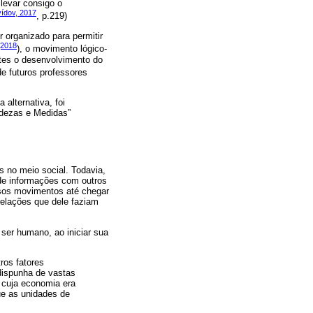
levar consigo o
ídov, 2017
, p.219)
 organizado para permitir
(2018
), o movimento lógico-
ntes o desenvolvimento do
de futuros professores
alternativa, foi
ndezas e Medidas”
 no meio social. Todavia,
de informações com outros
rsos movimentos até chegar
relações que dele faziam
er humano, ao iniciar sua
ros fatores
dispunha de vastas
 cuja economia era
ue as unidades de