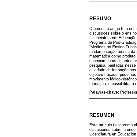
RESUMO
O presente artigo tem como
discussões sobre o ensino
Licenciatura em Educação 
Programa de Pós-Graduaçã
“Medidas no Ensino Fundam
fundamentação teórica da p
matemática como produto c
conhecimentos distintos, i
pesquisa, pautadas nesse 
atividade de formação nos 
objetivo traçado, pudemos 
movimento lógico-histórico
formação, e possibilitar a
Palavras-chave:
Professo
RESUMEN
Este artículo tiene como o
discusiones sobre la enseñ
Licenciatura en Educación