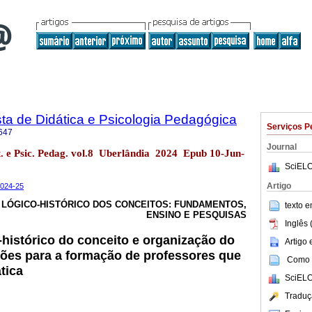
ta de Didática e Psicologia Pedagógica
Serviços P
647
Journal
t. e Psic. Pedag. vol.8 Uberlândia 2024 Epub 10-Jun-
SciELO
Artigo
2024-25
 LÓGICO-HISTÓRICO DOS CONCEITOS: FUNDAMENTOS,
texto 
ENSINO E PESQUISAS
Inglês 
histórico do conceito e organização do
Artigo
ções para a formação de professores que
Como c
tica
SciELO
Traduç