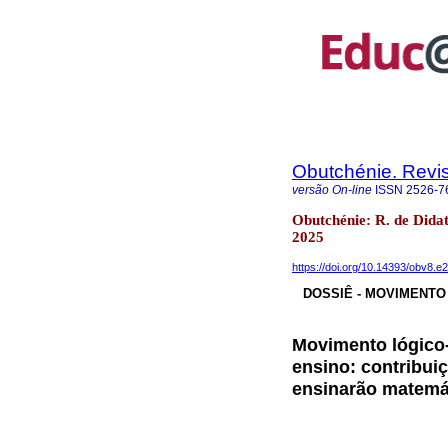
Obutchénie. Revis
versão On-line
ISSN
2526-7
Obutchénie: R. de Dida
2025
https://doi.org/10.14393/obv8.e
DOSSIÊ - MOVIMENTO
Movimento lógico-
ensino: contribui
ensinarão matemá