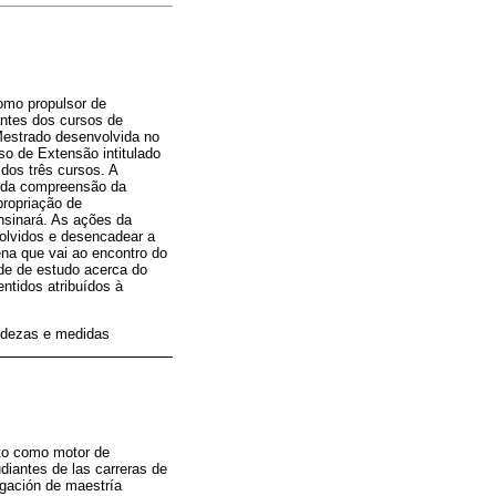
como propulsor de
ntes dos cursos de
Mestrado desenvolvida no
 de Extensão intitulado
dos três cursos. A
te da compreensão da
propriação de
ensinará. As ações da
olvidos e desencadear a
ena que vai ao encontro do
ade de estudo acerca do
ntidos atribuídos à
ndezas e medidas
epto como motor de
diantes de las carreras de
igación de maestría