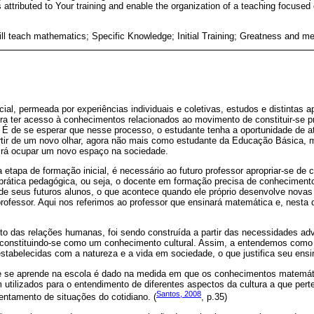
 attributed to Your training and enable the organization of a teaching focuse
ll teach mathematics; Specific Knowledge; Initial Training; Greatness and m
icial, permeada por experiências individuais e coletivas, estudos e distintas a
ura ter acesso à conhecimentos relacionados ao movimento de constituir-se p
. É de se esperar que nesse processo, o estudante tenha a oportunidade de at
tir de um novo olhar, agora não mais como estudante da Educação Básica, 
tirá ocupar um novo espaço na sociedade.
a etapa de formação inicial, é necessário ao futuro professor apropriar-se 
 prática pedagógica, ou seja, o docente em formação precisa de conheciment
e seus futuros alunos, o que acontece quando ele próprio desenvolve novas
professor. Aqui nos referimos ao professor que ensinará matemática e, nesta
o das relações humanas, foi sendo construída a partir das necessidades adv
l, constituindo-se como um conhecimento cultural. Assim, a entendemos co
stabelecidas com a natureza e a vida em sociedade, o que justifica seu ensi
ue se aprende na escola é dado na medida em que os conhecimentos matemát
m utilizados para o entendimento de diferentes aspectos da cultura a que per
Santos, 2008
ntamento de situações do cotidiano. (
, p.35)