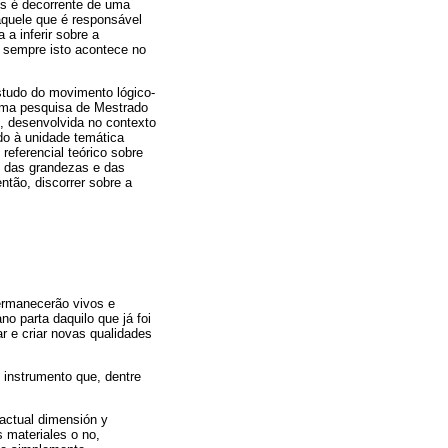
es é decorrente de uma
aquele que é responsável
 a inferir sobre a
m sempre isto acontece no
estudo do movimento lógico-
 uma pesquisa de Mestrado
 desenvolvida no contexto
do à unidade temática
referencial teórico sobre
o das grandezas e das
tão, discorrer sobre a
ermanecerão vivos e
o parta daquilo que já foi
r e criar novas qualidades
instrumento que, dentre
actual dimensión y
s materiales o no,