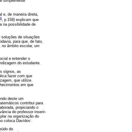
que simplemente
 e, de maneira direta,
16
, p.158) explicam que
a na possibilidade de
 soluções de situações
davia, para que, de fato,
 no âmbito escolar, um
ocial e entender o
endizagem do estudante.
s signos, as
lica fazer com que
zagem, que utilize
onhecimentos em que
endo deste um
temáticos contribui para
aborada, propiciando o
ância do professor inserir-
plar na organização do
mo coloca Davídov:
teúdo do