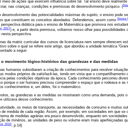
 meio de ações que exercem influência sobre tal. Tal ensino deve realmente 
Dav
riar, nas crianças, condições e premissas do desenvolvimento psíquico. (
o desenvolvimento das potencialidades máximas do sujeito, o ensino pode ser
Sousa 
es que constituem os conceitos abordados. Defendemos, assim como
o perspectiva didática para o ensino de Matemática que promova nos estuda
v, 2017
) e, a partir desta premissa, voltamos nosso olhar para possibilidades 
nesta perspectiva.
nas da matriz curricular dos cursos de licenciatura nem sempre oferecem esta 
ivo sobre o qual se refere este artigo, que abordou a unidade temática “Gra
sentado a seguir.
e o movimento lógico-histórico das grandezas e das medidas
mas humanos subsidiaram a criação de conhecimentos para resolver situações
s modos próprios de satisfazê-las, tendo em vista que o compartilhamento 
ia pelas condições objetivas da época. Cada conhecimento percorreu dive
sso porque o ser humano precisou compreender o espaço que o rodeava e as 
tos conhecimentos e, um deles, foi o matemático.
otos, as grandezas e as medidas se mostraram como uma demanda, pois o s
se utilizava desse conhecimento.
dutividade, os meios de transporte, as necessidades de consumo e muitos out
o de medida de cada região. Assim, por exemplo, em sociedades em que se 
sistema de medidas agrárias era pouco desenvolvido, enquanto em sociedades
ção de minérios, as unidades de peso ou volume eram mais aperfeiçoadas q
lva, 2010
, p.14)