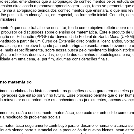
ão escolar, entendemos que a apropriação de conhecimentos pelos estudant
o ensino direcionada a promover aprendizagem. Logo, torna-se premente que 
r, tenha a apropriação teórica dos conhecimentos que ensinará, o que nos leva
lhe possibilitem alcançá-los, em especial, na formação inicial. Contudo, ne
rriculares.
nto é que esse trabalho se constitui, tendo como objetivo refletir sobre o 
o propulsor de discussões sobre o ensino de matemática. Este é produto de
ação em Educação (PPGE) da Universidade Federal de Santa Maria (UFSM),
stituído a partir de um Curso de Extensão direcionado a licenciandos, volta
a alcançar o objetivo traçado para este artigo apresentaremos brevemente o 
, mais especificamente, sobre nossa busca pelo movimento lógico-históric
es e reflexões desenvolvidas, seguido dos caminhos metodológicos para, en
idada em uma cena, e, por fim, algumas considerações finais.
ento matemático
imentos elaborados historicamente, as gerações novas garantem que eles p
gerações que estão por vir no futuro. Esse processo permite que o ser human
do reinventar constantemente os conhecimentos já existentes, apenas avança
imentos, está o conhecimento matemático, que pode ser entendido como um 
ta a resolução de problemas sociais.
la matemática seguramente contribuyó para el desarrollo humano alcanza su 
tinuará siendo parte sustancial de la producción de nuevos bienes, sean esto