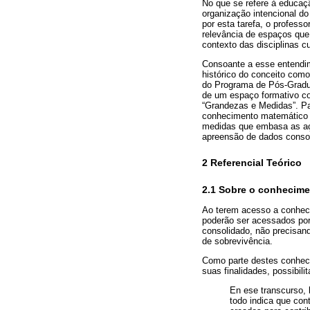
No que se refere à educaç
organização intencional d
por esta tarefa, o professo
relevância de espaços que 
contexto das disciplinas cu
Consoante a esse entendime
histórico do conceito com
do Programa de Pós-Gradu
de um espaço formativo con
“Grandezas e Medidas”. Par
conhecimento matemático e
medidas que embasa as açõ
apreensão de dados consol
2 Referencial Teórico
2.1 Sobre o conhecim
Ao terem acesso a conhec
poderão ser acessados por 
consolidado, não precisan
de sobrevivência.
Como parte destes conhec
suas finalidades, possibili
En ese transcurso, 
todo indica que con