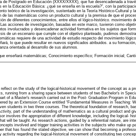
ama de Postgrado en Educación (XXXX/XXXX), que fue desencadenada a travé
s en la Educación Básica: ¿qué se enseña en la escuela?”, con la participac
nto teórico de la investigación, sustentado en la Teoría Histórico-Cultural y la
 de las matemáticas como un producto cultural y la premisa de que el proce
ión de diferentes conocimientos, entre ellos el lógico-histórico. movimiento d
Las acciones de investigación, basadas en este marco, tuvieron como objeti
os involucrados y desencadenar actividad formativa en los sujetos que form
álisis de un escenario que cumple con el objetivo planteado, pudimos demostra
áticas requiere de una actividad de estudio respecto del movimiento lógico-
rá, lo que puede resultar en nuevos significados atribuidos. a su formación, y
nza orientada al desarrollo de sus alumnos.
que enseñará matemáticas; Conocimiento específico; Formación inicial; Can
 reflect on the study of the logical-historical movement of the concept as a p
s, running from a sharing space between students of two Bachelor's in Spec
art of a Master's research carried out in the Post- Graduation Program in 
ered by an Extension Course entitled “Fundamental Measures in Teaching: Wh
leven students in two three courses. The theoretical foundation of research, bas
ctivity, part of the understanding of mathematics as a cultural product and gi
sor involves the appropriation of different knowledge, including the logical- h
hat will be taught. As research actions, guided by a referential nature, are in
ncepts involved and trigger training activities in the subjects who make up par
ner that has found the stated objective, we can show that becoming a professo
activity regarding the logical-historical movement of constituting two concepts 