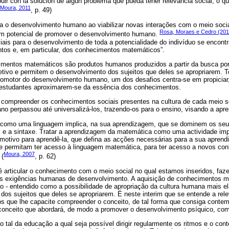
buir con la solución de algún problema que pueda tener relevancia social, o 
Moura, 2011
, p. 49)
a o desenvolvimento humano ao viabilizar novas interações com o meio social
Rosa, Moraes e Cedro (20
êm potencial de promover o desenvolvimento humano.
is para o desenvolvimento de toda a potencialidade do indivíduo se encontr
tos e, em particular, dos conhecimentos matemáticos”.
mentos matemáticos são produtos humanos produzidos a partir da busca por
ivo e permitem o desenvolvimento dos sujeitos que deles se apropriarem. To
omotor do desenvolvimento humano, um dos desafios centra-se em propiciar,
s estudantes aproximarem-se da essência dos conhecimentos.
ica compreender os conhecimentos sociais presentes na cultura de cada meio s
o perpassou até universalizá-los, trazendo-os para o ensino, visando a apr
 como uma linguagem implica, na sua aprendizagem, que se dominem os seu
s e a sintaxe. Tratar a aprendizagem da matemática como uma actividade imp
motivo para aprendê-la, que defina as acções necessárias para a sua aprendi
he permitam ter acesso à linguagem matemática, para ter acesso a novos c
Moura, 2007
 (
, p. 62)
articular o conhecimento com o meio social no qual estamos inseridos, faz
s exigências humanas de desenvolvimento. A aquisição de conhecimentos ma
 - entendido como a possibilidade de apropriação da cultura humana mais el
dos sujeitos que deles se apropriarem. É neste interim que se entende a relev
s que lhe capacite compreender o conceito, de tal forma que consiga contem
conceito que abordará, de modo a promover o desenvolvimento psíquico, co
 tal da educação a qual seja possível dirigir regularmente os ritmos e o con