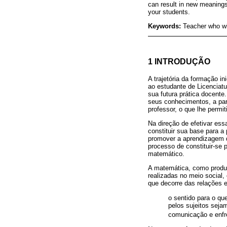
can result in new meanings
your students.
Keywords:
Teacher who wi
1 INTRODUÇÃO
A trajetória da formação in
ao estudante de Licenciat
sua futura prática docente
seus conhecimentos, a par
professor, o que lhe permi
Na direção de efetivar ess
constituir sua base para a
promover a aprendizagem d
processo de constituir-se 
matemático.
A matemática, como produt
realizadas no meio socia
que decorre das relações e
o sentido para o q
pelos sujeitos seja
comunicação e enfre