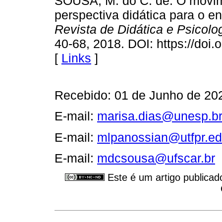
SOUSA, M. do C. de. O movime
perspectiva didática para o 
Revista de Didática e Psicol
40-68, 2018. DOI: https://do
[
Links
]
Recebido: 01 de Junho de 202
E-mail:
marisa.dias@unesp.b
E-mail:
mlpanossian@utfpr.ed
E-mail:
mdcsousa@ufscar.br
Este é um artigo publicad