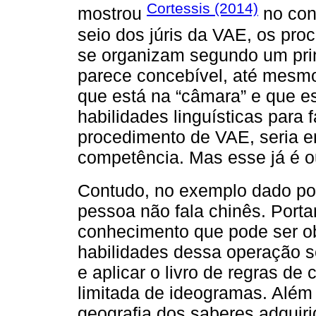
Cortessis (2014)
mostrou
no con
seio dos júris da VAE, os pro
se organizam segundo um princ
parece concebível, até mesmo
que está na “câmara” e que e
habilidades linguísticas para 
procedimento de VAE, seria en
competência. Mas esse já é 
Contudo, no exemplo dado p
pessoa não fala chinês. Porta
conhecimento que pode ser ob
habilidades dessa operação s
e aplicar o livro de regras d
limitada de ideogramas. Além 
geografia dos saberes adquiri