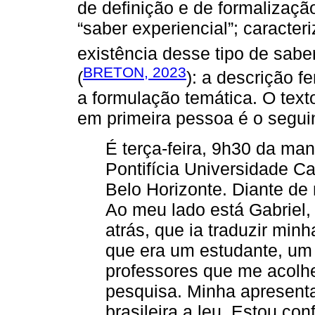
de definição e de formalizaçã
“saber experiencial”; caracte
existência desse tipo de sabe
BRETON, 2023
(
): a descrição f
a formulação temática. O text
em primeira pessoa é o segui
É terça-feira, 9h30 da man
Pontifícia Universidade C
Belo Horizonte. Diante d
Ao meu lado está Gabriel,
atrás, que ia traduzir min
que era um estudante, um
professores que me acolh
pesquisa. Minha apresent
brasileira a leu. Estou con