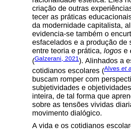
criação de outras experiências
tecer as práticas educacionai
da modernidade capitalista, a
evidencia-se também o encur
esfacelados e a produção de 
entre teoria e prática,
logos
e
Galzerani, 2021
(
). Alinhados a 
Alves
et a
cotidianos escolares (
buscam romper com perspecti
subjetividades e objetividades
inteira, de tal forma que apre
sobre as tensões vividas dia
movimento dialógico.
A vida e os cotidianos escola