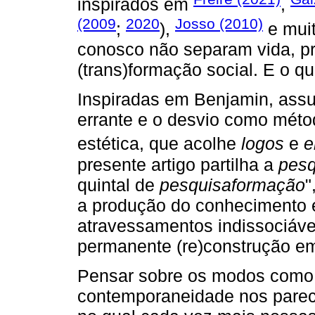
inspirados em
,
(2009
2020
Josso (2010)
;
),
e muit
conosco não separam vida, p
(trans)formação social. E o q
Inspiradas em Benjamin, as
errante e o desvio como méto
estética, que acolhe
logos
e
e
presente artigo partilha a
pesq
quintal de
pesquisaformação
"
a produção do conhecimento 
atravessamentos indissociáve
permanente (re)construção em 
Pensar sobre os modos como 
contemporaneidade nos pare