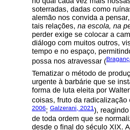
no qual cada vez mais nossas
soterradas, dadas como ruínas
alemão nos convida a pensar
tais relações,
na escola, na p
perder exige se colocar a ca
diálogo com muitos outros, vi
tempo e no espaço, permitindo
Braganç
possa nos atravessar (
Tematizar o método de produ
urgente à barbárie que se inst
forma de luta eleita por Walt
coisas, fruto da radicalização
2006
Galzerani, 2021
;
), reagindo
de toda ordem que se normali
desde o final do século XIX. A