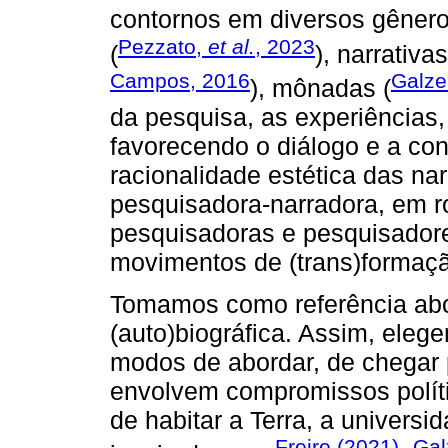
contornos em diversos gênero
Pezzato,
et al.
, 2023
(
), narrativ
Campos, 2016
Galze
), mônadas (
da pesquisa, as experiências, 
favorecendo o diálogo e a co
racionalidade estética das nar
pesquisadora-narradora, em 
pesquisadoras e pesquisado
movimentos de (trans)formaç
Tomamos como referência abor
(auto)biográfica. Assim, eleg
modos de abordar, de chegar p
envolvem compromissos polít
de habitar a Terra, a univers
Freire (2021)
Gal