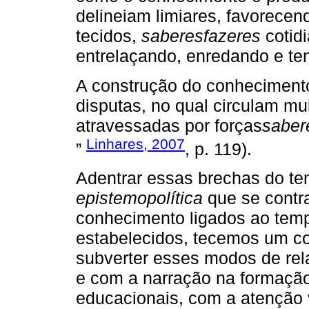
delineiam limiares, favorecen
tecidos,
saberesfazeres
cotidi
entrelaçando, enredando e te
A construção do conheciment
disputas, no qual circulam mui
atravessadas por forças
saber
Linhares, 2007
”
, p. 119).
Adentrar essas brechas do te
epistemopolítica
que se contr
conhecimento ligados ao temp
estabelecidos, tecemos um co
subverter esses modos de re
e com a narração na formação
educacionais, com a atenção 