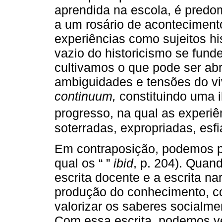
aprendida na escola, é predo
a um rosário de acontecimen
experiências como sujeitos h
vazio do historicismo se funde
cultivamos o que pode ser ab
ambiguidades e tensões do v
continuum,
constituindo uma i
progresso, na qual as experiê
soterradas, expropriadas, esf
Em contraposição, podemos 
qual os “ ”
ibid
, p. 204). Quan
escrita docente e a escrita n
produção do conhecimento, con
valorizar os saberes socialme
Com essa escrita, podemos ve