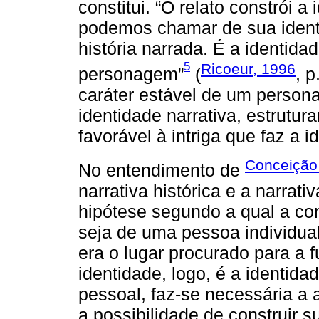
constitui. “O relato constrói 
podemos chamar de sua identid
história narrada. É a identida
5
Ricoeur, 1996
personagem”
(
, p
caráter estável de um perso
identidade narrativa, estrutur
favorável à intriga que faz a
Conceição 
No entendimento de
narrativa histórica e a narrati
hipótese segundo a qual a con
seja de uma pessoa individua
era o lugar procurado para a fu
identidade, logo, é a identida
pessoal, faz-se necessária a 
a possibilidade de construir su