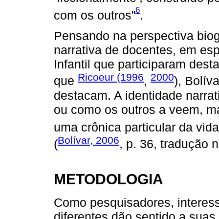
6
com os outros”
.
Pensando na perspectiva biogr
narrativa de docentes, em es
Infantil que participaram des
Ricoeur (1996
2000
que
,
), Bolív
destacam. A identidade narra
ou como os outros a veem, m
uma crônica particular da vida
Bolívar, 2006
(
, p. 36, tradução 
METODOLOGIA
Como pesquisadores, intere
diferentes dão sentido a suas 