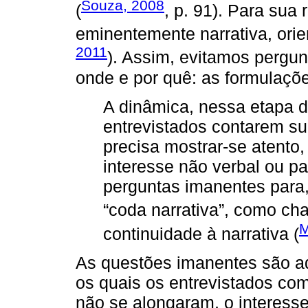
Souza, 2008
(
, p. 91). Para sua
eminentemente narrativa, orie
2011
). Assim, evitamos pergu
onde e por quê: as formulaçõ
A dinâmica, nessa etapa da
entrevistados contarem su
precisa mostrar-se atento,
interesse não verbal ou pa
perguntas imanentes para,
“coda narrativa”, como c
M
continuidade à narrativa (
As questões imanentes são a
os quais os entrevistados co
não se alongaram, o interess