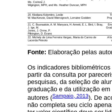
Ms. Corinne J.
Wigington, MPH, and Ms. Heather Duncan, MPH
20. Klodiana Kolomitro, Leslie
T
W. MacKenzie, David Wiercigroch, Lorraine Godden
Pro
21. C. Buunaaisie, A. M. Manyara, H. Annett, E. L. Bird, I. Bray,
Emp
J. Ige, M.
Grad
Jones, J. Orme, P.
Pilkington, D. Evans
22. Michely de Lima Ferreira Vargas, Maria do Carmo de
A f
Lacerda Peixoto
Fonte:
Elaboração pelas auto
Os indicadores bibliométrico
partir da consulta por parecer
pesquisas, da seleção de alu
graduação e da utilização em
Sampaio, 2013
autores (
). De ac
não completa seu ciclo apena
ter valor científico deve ser l