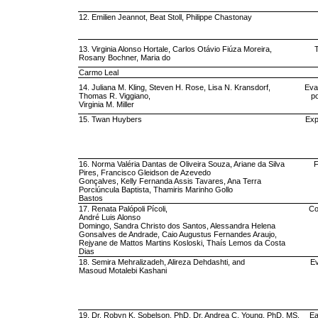
12. Emilien Jeannot, Beat Stoll, Philippe Chastonay
13. Virginia Alonso Hortale, Carlos Otávio Fiúza Moreira,
T
Rosany Bochner, Maria do
Carmo Leal
14. Juliana M. Kling, Steven H. Rose, Lisa N. Kransdorf,
Eva
Thomas R. Viggiano,
p
Virginia M. Miller
15. Twan Huybers
Exp
16. Norma Valéria Dantas de Oliveira Souza, Ariane da Silva
F
Pires, Francisco Gleidson de Azevedo
Gonçalves, Kelly Fernanda Assis Tavares, Ana Terra
Porciúncula Baptista, Thamiris Marinho Gollo
Bastos
17. Renata Palópoli Pícoli,
Co
André Luis Alonso
Domingo, Sandra Christo dos Santos, Alessandra Helena
Gonsalves de Andrade, Caio Augustus Fernandes Araujo,
Rejyane de Mattos Martins Kosloski, Thaís Lemos da Costa
Dias
18. Semira Mehralizadeh, Alireza Dehdashti, and
Ev
Masoud Motalebi Kashani
19. Dr. Robyn K. Sobelson, PhD, Dr. Andrea C. Young, PhD, MS,
Ea