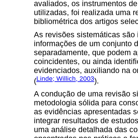
avaliados, os instrumentos d
utilizadas, foi realizada uma r
bibliométrica dos artigos sele
As revisões sistemáticas são
informações de um conjunto d
separadamente, que podem apr
coincidentes, ou ainda identi
evidenciados, auxiliando na o
Linde; Willich, 2003
(
).
A condução de uma revisão si
metodologia sólida para consol
as evidências apresentadas 
integrar resultados de estudo
uma análise detalhada das c