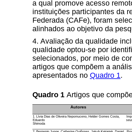
a qual promove acesso remoto
instituições participantes d
Federada (CAFe), foram selec
alinhados ao objetivo da pesq
4. Avaliação da qualidade incl
qualidade optou-se por identif
selecionados, por meio de co
artigos que compõem a análise
apresentados no
Quadro 1
.
Quadro 1
Artigos que compõem
Autores
1. Lívia Dias de Oliveira Nepomuceno, Helder Gomes Costa,
Imp
Eduardo
seu
Shimoda
2. Benjamin Junge, Catherine Quiñones, Jakub Kakietek, Daniel
Pro