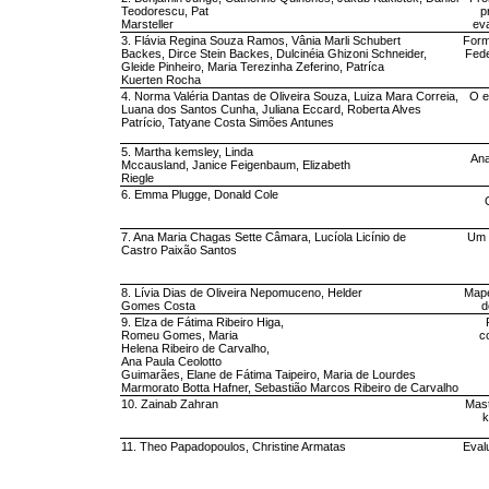
Teodorescu, Pat
p
Marsteller
ev
3. Flávia Regina Souza Ramos, Vânia Marli Schubert
Form
Backes, Dirce Stein Backes, Dulcinéia Ghizoni Schneider,
Fede
Gleide Pinheiro, Maria Terezinha Zeferino, Patríca
Kuerten Rocha
4. Norma Valéria Dantas de Oliveira Souza, Luiza Mara Correia,
O e
Luana dos Santos Cunha, Juliana Eccard, Roberta Alves
Patrício, Tatyane Costa Simões Antunes
5. Martha kemsley, Linda
Ana
Mccausland, Janice Feigenbaum, Elizabeth
Riegle
6. Emma Plugge, Donald Cole
7. Ana Maria Chagas Sette Câmara, Lucíola Licínio de
Um 
Castro Paixão Santos
8. Lívia Dias de Oliveira Nepomuceno, Helder
Mape
Gomes Costa
d
9. Elza de Fátima Ribeiro Higa,
Romeu Gomes, Maria
c
Helena Ribeiro de Carvalho,
Ana Paula Ceolotto
Guimarães, Elane de Fátima Taipeiro, Maria de Lourdes
Marmorato Botta Hafner, Sebastião Marcos Ribeiro de Carvalho
10. Zainab Zahran
Mast
k
11. Theo Papadopoulos, Christine Armatas
Eval