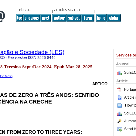
ação e Sociedade (LES)
Services 
3
On-line version
ISSN
2526-8449
Journal
58 Teresina Sept./Dec 2024 Epub Mar 28, 2025
SciELO
8i58.5733
Article
ARTIGO
Portug
AS DE ZERO A TRÊS ANOS: SENTIDO
Article
CÊNCIA NA CRECHE
How to 
SciELO
Automat
Send th
EN FROM ZERO TO THREE YEARS: