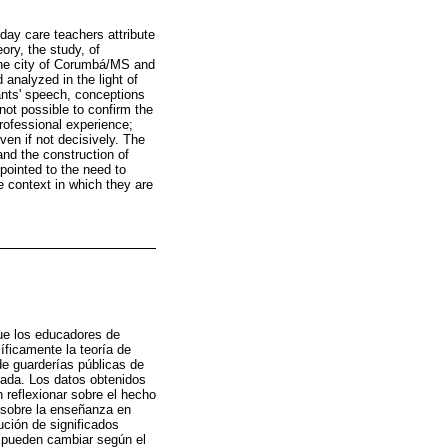
day care teachers attribute
eory, the study, of
 the city of Corumbá/MS and
 analyzed in the light of
pants' speech, conceptions
not possible to confirm the
professional experience;
en if not decisively. The
and the construction of
 pointed to the need to
e context in which they are
que los educadores de
cíficamente la teoría de
 de guarderías públicas de
rada. Los datos obtenidos
n reflexionar sobre el hecho
 sobre la enseñanza en
bución de significados
s pueden cambiar según el