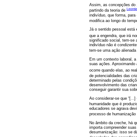
Assim, as concepções do p
Leonti
partindo da teoria de
indivíduo, que forma, para 
modifica ao longo do temp
Já o sentido pessoal está 
que a engendra, que irá no
significado social, tem-se
indivíduo não é condizen
tem-se uma ação alienada 
Em um contexto laboral, a 
suas ações. Aproximando a
ocorre quando elas, ao rea
de potencialidades das cri
determinado pelas condiçõe
desenvolvimento das crianç
conseguir garantir sua sob
Ao considerar-se que “[...]
humanidade que é produzid
educadores se agrava devid
processo de humanização 
No âmbito da creche, há qu
importa compreender suas 
desumanização: isso se dá