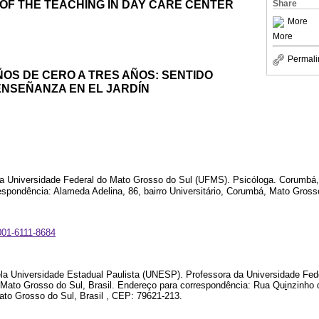
OF THE TEACHING IN DAY CARE CENTER
Share
More
More
Permali
OS DE CERO A TRES AÑOS: SENTIDO
ENSEÑANZA EN EL JARDÍN
 Universidade Federal do Mato Grosso do Sul (UFMS). Psicóloga. Corumbá,
espondência: Alameda Adelina, 86, bairro Universitário, Corumbá, Mato Gross
0001-6111-8684
a Universidade Estadual Paulista (UNESP). Professora da Universidade Fed
Mato Grosso do Sul, Brasil. Endereço para correspondência: Rua Qu
i
nzinho 
ato Grosso do Sul, Brasil , CEP: 79621-213.