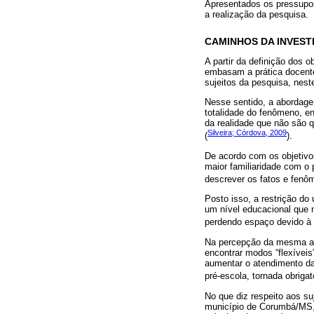
Apresentados os pressupos
a realização da pesquisa.
CAMINHOS DA INVES
A partir da definição dos o
embasam a prática docente
sujeitos da pesquisa, nes
Nesse sentido, a abordage
totalidade do fenômeno, en
da realidade que não são q
Silveira; Córdova, 2009
(
).
De acordo com os objetivos
maior familiaridade com o p
descrever os fatos e fenô
Posto isso, a restrição do
um nível educacional que 
perdendo espaço devido à 
Na percepção da mesma au
encontrar modos “flexíveis
aumentar o atendimento da
pré-escola, tornada obrigató
No que diz respeito aos s
município de Corumbá/MS,