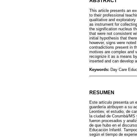
ABSTRACT
This article presents an ex
to their professional teachi
qualitative and exploratory
as instrument for collectin
the signification nucleus t
that were not consistent w
initial hypothesis that the
however, signs were noted 
contradictions present in 
motives are complex and var
recognize it as a means by
inserted and can develop aw
Keywords:
Day Care Educ
RESUMEN
Este artículo presenta un 
guardería atribuyen a su ac
Leontiev, el estudio, de ca
la ciudad de Corumbá/MS y
fueron procesados y analiza
de que hubo en el discurs
Educación Infantil. Tampoco
según el tiempo de experie