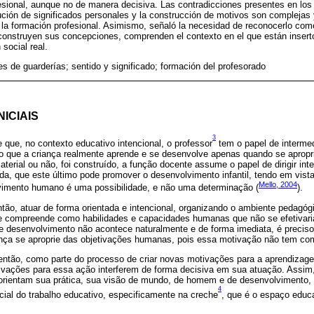
esional, aunque no de manera decisiva. Las contradicciones presentes en los
ción de significados personales y la construcción de motivos son complejas y
e la formación profesional. Asimismo, señaló la necesidad de reconocerlo com
construyen sus concepciones, comprenden el contexto en el que están insert
social real.
s de guarderías; sentido y significado; formación del profesorado
ICIAIS
3
 que, no contexto educativo intencional, o professor
tem o papel de intermed
que a criança realmente aprende e se desenvolve apenas quando se apropri
aterial ou não, foi construído, a função docente assume o papel de dirigir in
da, que este último pode promover o desenvolvimento infantil, tendo em vist
Mello, 2004
vimento humano é uma possibilidade, e não uma determinação (
).
tão, atuar de forma orientada e intencional, organizando o ambiente pedagóg
e compreende como habilidades e capacidades humanas que não se efetivar
e desenvolvimento não acontece naturalmente e de forma imediata, é preciso
nça se aproprie das objetivações humanas, pois essa motivação não tem com
 então, como parte do processo de criar novas motivações para a aprendiza
ivações para essa ação interferem de forma decisiva em sua atuação. Assim, 
orientam sua prática, sua visão de mundo, de homem e de desenvolvimento,
4
cial do trabalho educativo, especificamente na creche
, que é o espaço educ