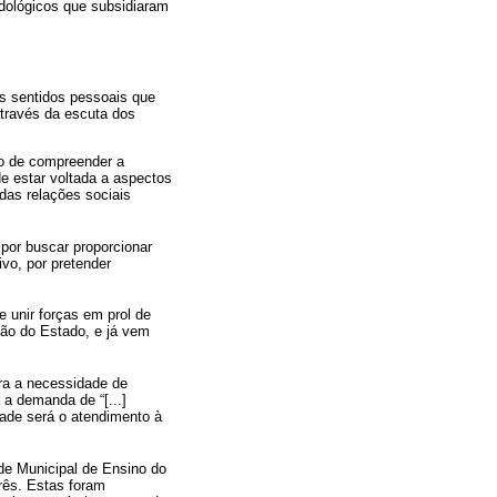
odológicos que subsidiaram
 os sentidos pessoais que
través da escuta dos
 o de compreender a
e estar voltada a aspectos
 das relações sociais
por buscar proporcionar
ivo, por pretender
 unir forças em prol de
ção do Estado, e já vem
ra a necessidade de
 a demanda de “[...]
dade será o atendimento à
de Municipal de Ensino do
ês. Estas foram