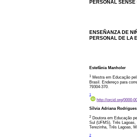
PERSONAL SENSE 
ENSEÑANZA DE NIÑ
PERSONAL DE LA 
Estefânia Manholer
1
Mestra em Educação pela
Brasil. Endereço para corr
79304-370.
1
http://orcid.org/0000-
Sílvia Adriana Rodrigues
2
Doutora em Educação pel
Sul (UFMS), Três Lagoas, 
Terezinha, Três Lagoas, M
2