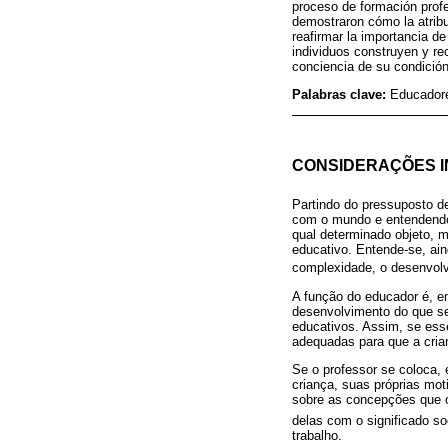
proceso de formación prof
demostraron cómo la atribu
reafirmar la importancia d
individuos construyen y re
conciencia de su condición 
Palabras clave:
Educadore
CONSIDERAÇÕES IN
Partindo do pressuposto de
com o mundo e entendendo 
qual determinado objeto, m
educativo. Entende-se, ain
complexidade, o desenvol
A função do educador é, en
desenvolvimento do que s
educativos. Assim, se ess
adequadas para que a cria
Se o professor se coloca,
criança, suas próprias mot
sobre as concepções que 
delas com o significado so
trabalho.