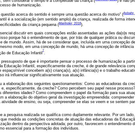
, sem considerar o tempo e a completude da criança (
) e não p
ocesso de humanização.
Asbahr,
a questão acerca do sentido é sempre uma questão acerca do motivo” (
ntil é a socialização (em sentido amplo) da criança, realizada de forma inten
Manholer, 2018
ecificidades da criança pequena (
).
ssencial discutir em quais concepções estão assentadas as ações da(o)s res
isso porque há o entendimento de que, por trás de qualquer prática ou discu
e de mundo. Assim, há de se considerar que, incluída em uma concepção 
o mesmo modo, em uma concepção de mundo, há uma concepção de infância
7
ão de Educação Infantil
.
pressuposto de que é importante pensar o processo de humanização a partir
 da Educação Infantil, especificamente da creche, é de grande relevância co
espaço/nível concebem a(s) criança(s), a(s) infância(s) e o trabalho educativ
o irá influenciar significativamente sua atuação.
u a elaboração dos seguintes questionamentos: Como as educadoras da cr
til e, especificamente, da creche? Como percebem seu papel nesse proces
nas diferentes idades? Como compreendem o papel da formação para sua atuaç
m a elaboração do objetivo geral da investigação empreendida: compreender 
 atividade de ensino, ou seja, compreender se elas se veem e se sentem pa
ue a pesquisa realizada se qualifica como duplamente relevante. Por um lad
que medida as condições concretas de atuação das educadoras da Educação 
ação dentro da perspectiva adotada; por outro, favorecem o entendimento d
mo essencial para a formação dos indivíduos.