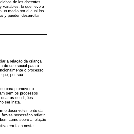
 dichos de los docentes
 variables, lo que llevó a
o un medio por el cual los
os y pueden desarrollar
iar a relação da criança
a do uso social para o
tencionalmente o processo
a que, por sua
ico para promover o
iam sem os processos
 criar as condições
o ser inata.
gem e desenvolvimento da
faz-se necessário refletir
 bem como sobre a relação
ativo em foco neste