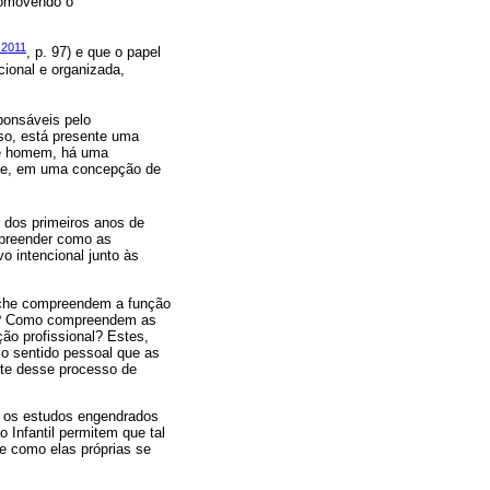
romovendo o
 2011
, p. 97) e que o papel
cional e organizada,
ponsáveis pelo
rso, está presente uma
de homem, há uma
 e, em uma concepção de
 dos primeiros anos de
mpreender como as
o intencional junto às
eche compreendem a função
so? Como compreendem as
ão profissional? Estes,
o sentido pessoal que as
rte desse processo de
o, os estudos engendrados
Infantil permitem que tal
e como elas próprias se