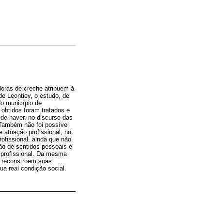
doras de creche atribuem à
 de Leontiev, o estudo, de
do município de
obtidos foram tratados e
 de haver, no discurso das
 Também não foi possível
e atuação profissional; no
ofissional, ainda que não
ão de sentidos pessoais e
 profissional. Da mesma
e reconstroem suas
a real condição social.