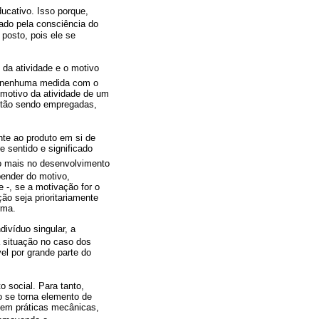
ucativo. Isso porque,
iado pela consciência do
 posto, pois ele se
 da atividade e o motivo
m nenhuma medida com o
 motivo da atividade de um
stão sendo empregadas,
nte ao produto em si de
 sentido e significado
ão mais no desenvolvimento
pender do motivo,
 -, se a motivação for o
ão seja prioritariamente
rma.
divíduo singular, a
 a situação no caso dos
el por grande parte do
 social. Para tanto,
o se torna elemento de
 em práticas mecânicas,