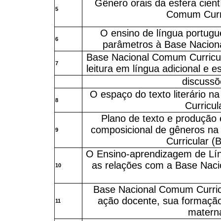
Gênero orais da esfera cient
5
Comum Curri
O ensino de língua portugu
6
parâmetros à Base Nacion
Base Nacional Comum Curricul
7
leitura em língua adicional e 
discussõ
O espaço do texto literário 
8
Curricul
Plano de texto e produção 
composicional de gêneros n
9
Curricular 
O Ensino-aprendizagem de Líng
as relações com a Base Naci
10
Base Nacional Comum Curricu
ação docente, sua formação
11
matern