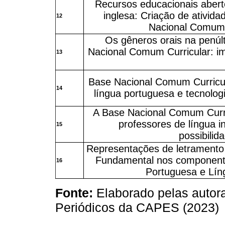
Recursos educacionais abert
inglesa: Criação de ativid
12
Nacional Comum 
Os gêneros orais na penúl
Nacional Comum Curricular: im
13
Base Nacional Comum Curricul
14
língua portuguesa e tecnolo
A Base Nacional Comum Curri
professores de língua i
15
possibilid
Representações de letramento
Fundamental nos componente
16
Portuguesa e Lín
Fonte:
Elaborado pelas autor
Periódicos da CAPES (2023)