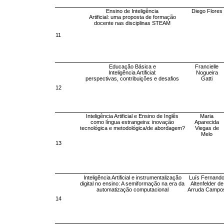
Ensino de Inteligência
Diego Flores
Artificial: uma proposta de formação
docente nas disciplinas STEAM
11
Educação Básica e
Francielle
Inteligência Artificial:
Nogueira
perspectivas, contribuições e desafios
Gatti
12
Inteligência Artificial e Ensino de Inglês
Maria
como língua estrangeira: inovação
Aparecida
tecnológica e metodológica/de abordagem?
Viegas de
Melo
13
Inteligência Artificial e instrumentalização
Luís Fernand
digital no ensino: A semiformação na era da
Altenfelder de
automatização computacional
Arruda Campo
14