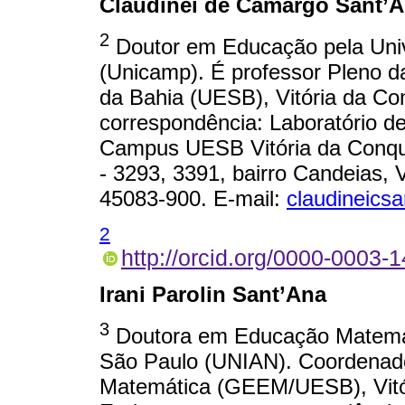
Claudinei de Camargo Sant’
2
Doutor em Educação pela Uni
(Unicamp). É professor Pleno d
da Bahia (UESB), Vitória da Con
correspondência: Laboratório d
Campus UESB Vitória da Conqu
- 3293, 3391, bairro Candeias, V
45083-900. E-mail:
claudineics
2
http://orcid.org/0000-0003-
Irani Parolin Sant’Ana
3
Doutora em Educação Matemát
São Paulo (UNIAN). Coordenad
Matemática (GEEM/UESB), Vitóri