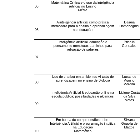
Matemática Crítica e o uso da inteligência
05
artificial no Ensino
Médio
A inteligência artificial como prática
Daiana
mediadora para o ensino e aprendizagem
Domeneghini
06
na educação
Inteligência artificial, educação e
Priscila
pensamento complexo: caminhos para
Gonsales
religação de saberes
07
Uso de chatbot em ambientes virtuais de
Lucas de
aprendizagem no ensino de Biologia
Aquino
08
Moreira
Inteligência Artificial & educação online na
Lidiene Costa
escola pública: possibilidades e alcances
da Silva
Matos
09
Em busca de compreensões sobre
Silvana
Inteligência Artificial e programação intuitiva
Gogolla de
na Educação
Mattos
10
Matemática