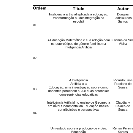
Ordem
Título
Autor
Inteligência artificial aplicada à educação:
Douglas
transformação ou desintegração da
Ladislau dos
escola?
Santos
01
A Educação Matemática e sua relação com
Julianna da Sil
os estereótipos de gênero feminino na
Vieira
Inteligência Artificial
02
A Inteligência
Ricardo Lima
Artificial e a
Praciano de
Educação: uma investigação sobre como
Sousa
03
docentes percebem a IA e suas potenciais
consequências educativas
Inteligência Artificial no ensino de Geometria
Claudiany
em nível fundamental da Educação básica:
Calaça de
contribuições e perspectivas
Sousa
04
Um estudo sobre a produção de vídeo:
Renan Pereir
Educação
Santos