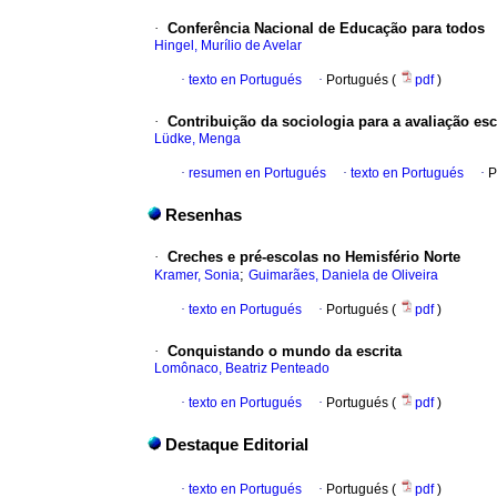
·
Conferência Nacional de Educação para todos
Hingel, Murílio de Avelar
·
texto en Portugués
·
Portugués (
pdf
)
·
Contribuição da sociologia para a avaliação esc
Lüdke, Menga
·
resumen en Portugués
·
texto en Portugués
·
P
Resenhas
·
Creches e pré-escolas no Hemisfério Norte
;
Kramer, Sonia
Guimarães, Daniela de Oliveira
·
texto en Portugués
·
Portugués (
pdf
)
·
Conquistando o mundo da escrita
Lomônaco, Beatriz Penteado
·
texto en Portugués
·
Portugués (
pdf
)
Destaque Editorial
·
texto en Portugués
·
Portugués (
pdf
)