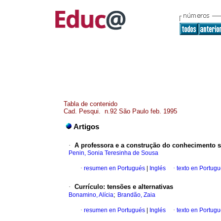
Tabla de contenido
Cad. Pesqui. n.92 São Paulo feb. 1995
Artigos
·
A professora e a construção do conhecimento 
Penin, Sonia Teresinha de Sousa
·
resumen en Portugués
|
Inglés
·
texto en Portug
·
Currículo: tensões e alternativas
;
Bonamino, Alícia
Brandão, Zaia
·
resumen en Portugués
|
Inglés
·
texto en Portug