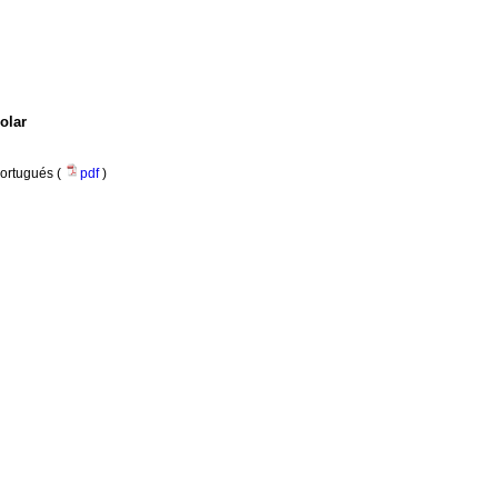
olar
ortugués (
pdf
)