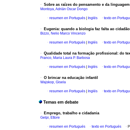
·
Sobre as raízes do pensamento e da linguagem:
Montoya, Adrián Oscar Dongo
·
resumen en Portugués
|
Inglés
·
texto en Portug
·
Eugenia: quando a biologia faz falta ao cidadão
Bizzo, Nelio Marco Vincenzo
·
resumen en Portugués
|
Inglés
·
texto en Portug
·
Qualidade total na formação profissional: do te
Franco, Maria Laura P. Barbosa
·
resumen en Portugués
|
Inglés
·
texto en Portug
·
O brincar na educação infantil
Wajskop, Gisela
·
resumen en Portugués
|
Inglés
·
texto en Portug
Temas em debate
·
Emprego, trabalho e cidadania
Gelpi, Ettore
·
resumen en Portugués
·
texto en Portugués
·
P