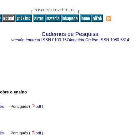
Cadernos de Pesquisa
versión impresa
ISSN
0100-1574
versión On-line
ISSN
1980-5314
sobre o ensino
ués
·
Portugués (
pdf
)
ués
·
Portugués (
pdf
)