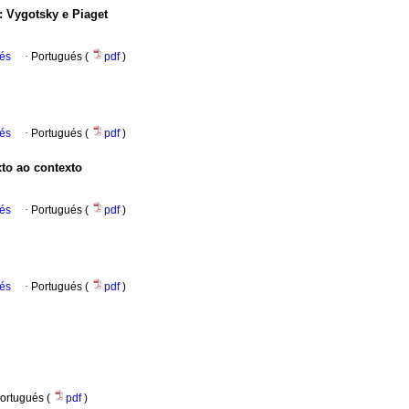
 Vygotsky e Piaget
ués
·
Portugués (
pdf
)
ués
·
Portugués (
pdf
)
xto ao contexto
ués
·
Portugués (
pdf
)
ués
·
Portugués (
pdf
)
ortugués (
pdf
)