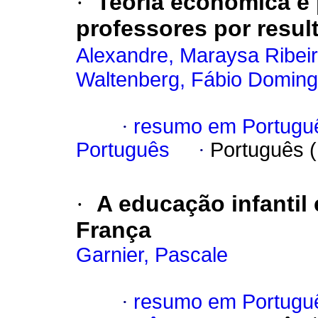
·
Teoria econômica e
professores por resul
Alexandre, Maraysa Ribei
Waltenberg, Fábio Domin
·
resumo em Portugu
Português
·
Português 
·
A educação infantil
França
Garnier, Pascale
·
resumo em Portugu