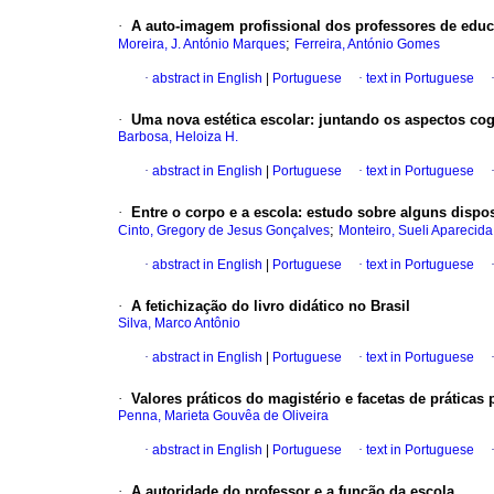
·
A auto-imagem profissional dos professores de educ
;
Moreira, J. António Marques
Ferreira, António Gomes
·
abstract in English
|
Portuguese
·
text in Portuguese
·
Uma nova estética escolar: juntando os aspectos co
Barbosa, Heloiza H.
·
abstract in English
|
Portuguese
·
text in Portuguese
·
Entre o corpo e a escola: estudo sobre alguns dispo
;
Cinto, Gregory de Jesus Gonçalves
Monteiro, Sueli Aparecida
·
abstract in English
|
Portuguese
·
text in Portuguese
·
A fetichização do livro didático no Brasil
Silva, Marco Antônio
·
abstract in English
|
Portuguese
·
text in Portuguese
·
Valores práticos do magistério e facetas de práticas
Penna, Marieta Gouvêa de Oliveira
·
abstract in English
|
Portuguese
·
text in Portuguese
·
A autoridade do professor e a função da escola