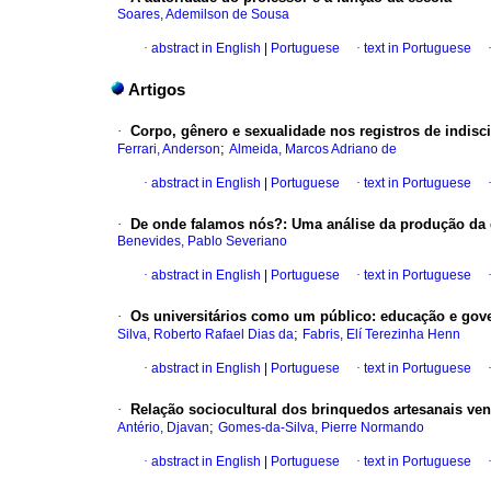
Soares, Ademilson de Sousa
·
abstract in English
|
Portuguese
·
text in Portuguese
Artigos
·
Corpo, gênero e sexualidade nos registros de indisci
;
Ferrari, Anderson
Almeida, Marcos Adriano de
·
abstract in English
|
Portuguese
·
text in Portuguese
·
De onde falamos nós?: Uma análise da produção da d
Benevides, Pablo Severiano
·
abstract in English
|
Portuguese
·
text in Portuguese
·
Os universitários como um público: educação e gov
;
Silva, Roberto Rafael Dias da
Fabris, Elí Terezinha Henn
·
abstract in English
|
Portuguese
·
text in Portuguese
·
Relação sociocultural dos brinquedos artesanais ven
;
Antério, Djavan
Gomes-da-Silva, Pierre Normando
·
abstract in English
|
Portuguese
·
text in Portuguese