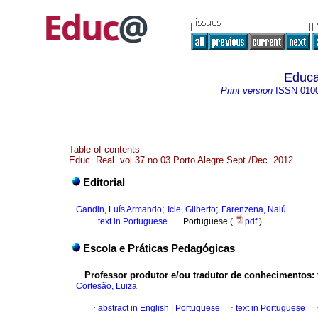
Educa
Print version
ISSN
010
Table of contents
Educ. Real. vol.37 no.03 Porto Alegre Sept./Dec. 2012
Editorial
;
;
Gandin, Luís Armando
Icle, Gilberto
Farenzena, Nalú
·
text in Portuguese
·
Portuguese (
pdf
)
Escola e Práticas Pedagógicas
·
Professor produtor e/ou tradutor de conhecimentos: t
Cortesão, Luiza
·
abstract in English
|
Portuguese
·
text in Portuguese