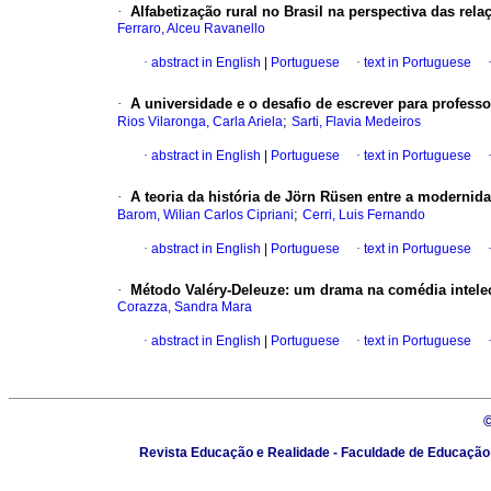
·
Alfabetização rural no Brasil na perspectiva das re
Ferraro, Alceu Ravanello
·
abstract in English
|
Portuguese
·
text in Portuguese
·
A universidade e o desafio de escrever para profess
;
Rios Vilaronga, Carla Ariela
Sarti, Flavia Medeiros
·
abstract in English
|
Portuguese
·
text in Portuguese
·
A teoria da história de Jörn Rüsen entre a modernid
;
Barom, Wilian Carlos Cipriani
Cerri, Luis Fernando
·
abstract in English
|
Portuguese
·
text in Portuguese
·
Método Valéry-Deleuze: um drama na comédia intele
Corazza, Sandra Mara
·
abstract in English
|
Portuguese
·
text in Portuguese
Revista Educação e Realidade - Faculdade de Educação - 