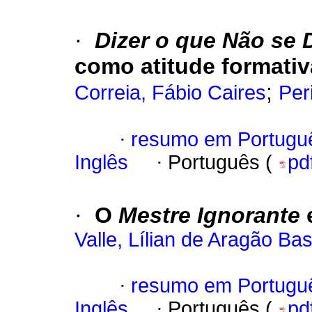
·
Dizer o que Não se 
como atitude formativ
;
Correia, Fábio Caires
Per
·
resumo em Portugu
Inglês
·
Português (
pd
·
O
Mestre Ignorante
e
Valle, Lílian de Aragão Ba
·
resumo em Portugu
Inglês
·
Português (
pd