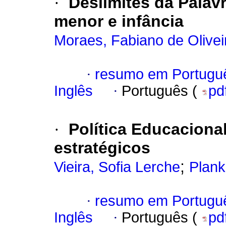
·
Deslimites da Palavr
menor e infância
Moraes, Fabiano de Olivei
·
resumo em Portugu
Inglês
·
Português (
pd
·
Política Educaciona
estratégicos
;
Vieira, Sofia Lerche
Plank
·
resumo em Portugu
Inglês
·
Português (
pd