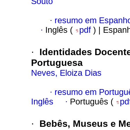
Souto
·
resumo em Espanho
·
Inglês (
pdf
) | Espan
·
Identidades Docente
Portuguesa
Neves, Eloiza Dias
·
resumo em Portugu
Inglês
·
Português (
pd
·
Bebês, Museus e Me