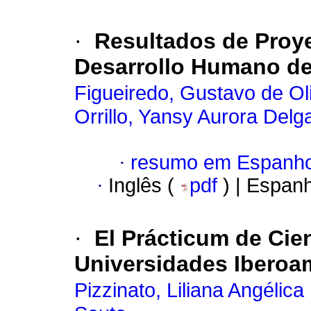
·
Resultados de Proye
Desarrollo Humano de
Figueiredo, Gustavo de Ol
Orrillo, Yansy Aurora Delg
·
resumo em Espanho
·
Inglês (
pdf
) | Espan
·
El Prácticum de Cie
Universidades Iberoa
Pizzinato, Liliana Angélic