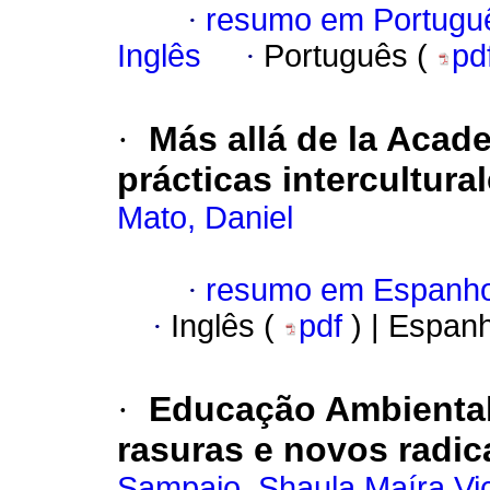
·
resumo em Portugu
Inglês
·
Português (
pd
·
Más allá de la Acade
prácticas intercultura
Mato, Daniel
·
resumo em Espanho
·
Inglês (
pdf
) | Espan
·
Educação Ambiental 
rasuras e novos radic
Sampaio, Shaula Maíra Vic