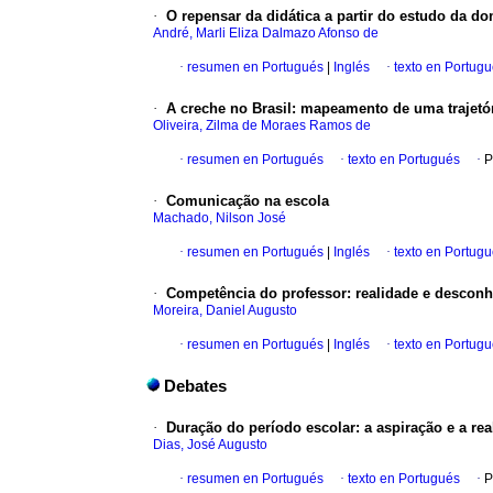
·
O repensar da didática a partir do estudo da do
André, Marli Eliza Dalmazo Afonso de
·
resumen en Portugués
|
Inglés
·
texto en Portug
·
A creche no Brasil: mapeamento de uma trajetó
Oliveira, Zilma de Moraes Ramos de
·
resumen en Portugués
·
texto en Portugués
·
P
·
Comunicação na escola
Machado, Nilson José
·
resumen en Portugués
|
Inglés
·
texto en Portug
·
Competência do professor: realidade e descon
Moreira, Daniel Augusto
·
resumen en Portugués
|
Inglés
·
texto en Portug
Debates
·
Duração do período escolar: a aspiração e a rea
Dias, José Augusto
·
resumen en Portugués
·
texto en Portugués
·
P