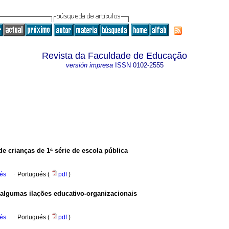
Revista da Faculdade de Educação
versión impresa
ISSN
0102-2555
e crianças de 1ª série de escola pública
ués
·
Portugués (
pdf
)
 algumas ilações educativo-organizacionais
ués
·
Portugués (
pdf
)