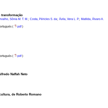
e transformação
;
;
;
rvalho, Sônia M. T. M.
Costa, Péricles S. da
Ávila, Vera L. P.
Matilda, Álvaro A.
ortugués (
pdf
)
ortugués (
pdf
)
lfredo Naffah Neto
e cultura, de Roberto Romano