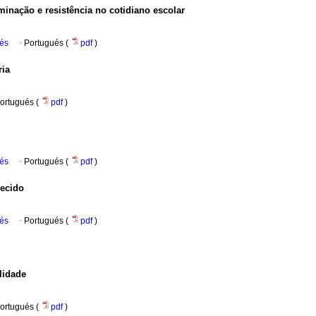
minação e resistência no cotidiano escolar
ués
·
Portugués (
pdf
)
ria
ortugués (
pdf
)
ués
·
Portugués (
pdf
)
hecido
ués
·
Portugués (
pdf
)
lidade
ortugués (
pdf
)