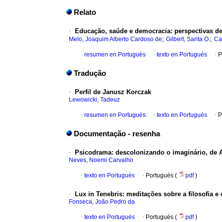
Relato
·
Educação, saúde e democracia: perspectivas d
;
;
Melo, Joaquim Alberto Cardoso de
Gilbert, Sarita O.
Ca
·
resumen en Portugués
·
texto en Portugués
·
P
Tradução
·
Perfil de Janusz Korczak
Lewowicki, Tadeuz
·
resumen en Portugués
·
texto en Portugués
·
P
Documentação - resenha
·
Psicodrama: descolonizando o imaginário, de A
Neves, Noemi Carvalho
·
texto en Portugués
·
Portugués (
pdf
)
·
Lux in Tenebris: meditações sobre a filosofia 
Fonseca, João Pedro da
·
texto en Portugués
·
Portugués (
pdf
)