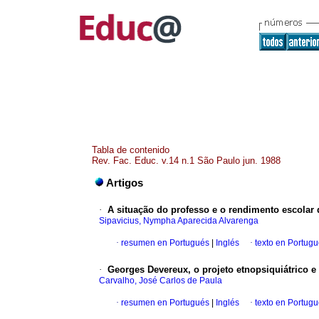
Tabla de contenido
Rev. Fac. Educ. v.14 n.1 São Paulo jun. 1988
Artigos
·
A situação do professo e o rendimento escolar d
Sipavicius, Nympha Aparecida Alvarenga
·
resumen en Portugués
|
Inglés
·
texto en Portug
·
Georges Devereux, o projeto etnopsiquiátrico e
Carvalho, José Carlos de Paula
·
resumen en Portugués
|
Inglés
·
texto en Portug