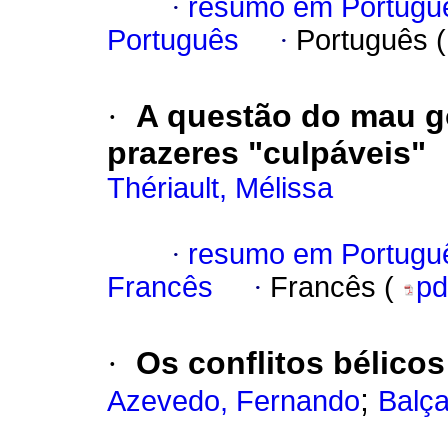
·
resumo em Portugu
Português
·
Português 
·
A questão do mau gos
prazeres "culpáveis"
Thériault, Mélissa
·
resumo em Portugu
Francês
·
Francês (
pd
·
Os conflitos bélicos 
;
Azevedo, Fernando
Balça