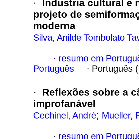
·
Indústria cultural e
projeto de semiforma
moderna
Silva, Anilde Tombolato Ta
·
resumo em Portugu
Português
·
Português 
·
Reflexões sobre a c
improfanável
;
Cechinel, André
Mueller, 
·
resumo em Portugu