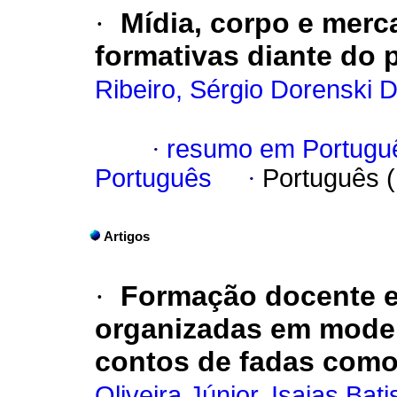
·
Mídia, corpo e merc
formativas diante do 
Ribeiro, Sérgio Dorenski 
·
resumo em Portugu
Português
·
Português 
Artigos
·
Formação docente e 
organizadas em model
contos de fadas como
Oliveira Júnior, Isaias Bati