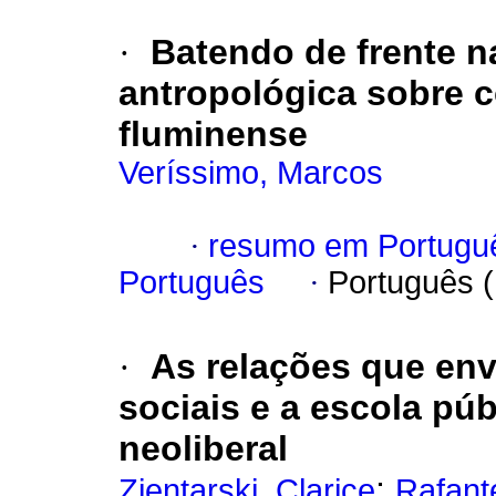
·
Batendo de frente 
antropológica sobre c
fluminense
Veríssimo, Marcos
·
resumo em Portugu
Português
·
Português 
·
As relações que env
sociais e a escola púb
neoliberal
;
Zientarski, Clarice
Rafant