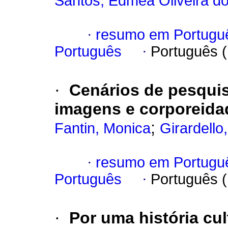
Santos, Edméa Oliveira d
·
resumo em Portugu
Português
·
Português 
·
Cenários de pesqui
imagens e corporeida
;
Fantin, Monica
Girardello
·
resumo em Portugu
Português
·
Português 
·
Por uma história cul