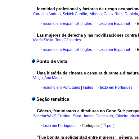
·
Identidad profesional y factores de riesgo ocupacion
;
;
Carolina Andrea, Schick Carrillo
Alberto, Galaz Ruiz
Daniela,
·
resumo em Espanhol
|
Inglês
·
texto em Espanhol
·
E
·
Las mujeres de derecha y las movilizaciones contra l
María Stella, Toro Céspedes
·
resumo em Espanhol
|
Inglês
·
texto em Espanhol
·
E
Ponto de vista
·
Uma história de cinema e censura durante a ditadura
Veiga, Ana Maria
·
resumo em Português
|
Inglês
·
texto em Português
Seção temática
·
Gênero, feminismos e ditaduras no Cone Sul: perspe
;
;
ScheibeWolff, Cristina
Silva, Janine Gomes da
Oliveira, Núci
·
texto em Português
·
Português (
pdf
)
·
"Fue bonita la solidaridad entre mujeres": género, res