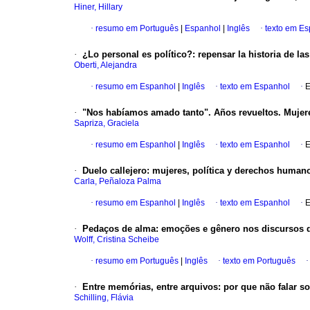
Hiner, Hillary
·
resumo em Português
|
Espanhol
|
Inglês
·
texto em E
·
¿Lo personal es político?: repensar la historia de las
Oberti, Alejandra
·
resumo em Espanhol
|
Inglês
·
texto em Espanhol
·
E
·
"Nos habíamos amado tanto". Años revueltos. Mujeres
Sapriza, Graciela
·
resumo em Espanhol
|
Inglês
·
texto em Espanhol
·
E
·
Duelo callejero: mujeres, política y derechos humano
Carla, Peñaloza Palma
·
resumo em Espanhol
|
Inglês
·
texto em Espanhol
·
E
·
Pedaços de alma: emoções e gênero nos discursos d
Wolff, Cristina Scheibe
·
resumo em Português
|
Inglês
·
texto em Português
·
Entre memórias, entre arquivos: por que não falar so
Schilling, Flávia