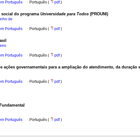
 em Português
·
Português (
pdf
)
o social do programa
Universidade para Todos
(PROUNI)
inho de
 em Português
·
Português (
pdf
)
asil
eiro
 em Português
·
Português (
pdf
)
s e ações governamentais para a ampliação do atendimento, da duração 
 em Português
·
Português (
pdf
)
 Fundamental
 em Português
·
Português (
pdf
)