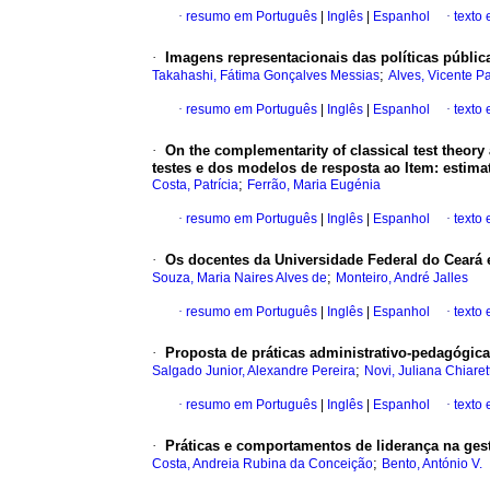
·
resumo em Português
|
Inglês
|
Espanhol
·
texto
·
Imagens representacionais das políticas públ
;
Takahashi, Fátima Gonçalves Messias
Alves, Vicente P
·
resumo em Português
|
Inglês
|
Espanhol
·
texto
·
On the complementarity of classical test theor
testes e dos modelos de resposta ao Item: estima
;
Costa, Patrícia
Ferrão, Maria Eugénia
·
resumo em Português
|
Inglês
|
Espanhol
·
texto 
·
Os docentes da Universidade Federal do Ceará e
;
Souza, Maria Naires Alves de
Monteiro, André Jalles
·
resumo em Português
|
Inglês
|
Espanhol
·
texto
·
Proposta de práticas administrativo-pedagógic
;
Salgado Junior, Alexandre Pereira
Novi, Juliana Chiarett
·
resumo em Português
|
Inglês
|
Espanhol
·
texto
·
Práticas e comportamentos de liderança na ge
;
Costa, Andreia Rubina da Conceição
Bento, António V.