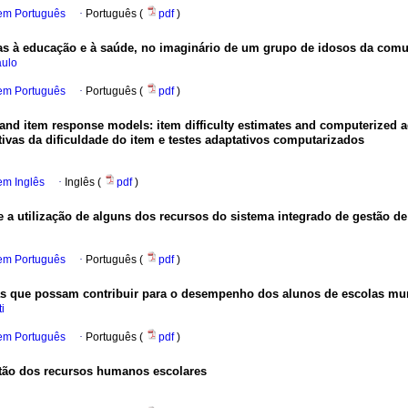
 em Português
·
Português (
pdf
)
icas à educação e à saúde, no imaginário de um grupo de idosos da co
aulo
 em Português
·
Português (
pdf
)
y and item response models: item difficulty estimates and computerized 
tivas da dificuldade do item e testes adaptativos computarizados
em Inglês
·
Inglês (
pdf
)
 a utilização de alguns dos recursos do sistema integrado de gestão d
 em Português
·
Português (
pdf
)
as que possam contribuir para o desempenho dos alunos de escolas mun
i
 em Português
·
Português (
pdf
)
stão dos recursos humanos escolares