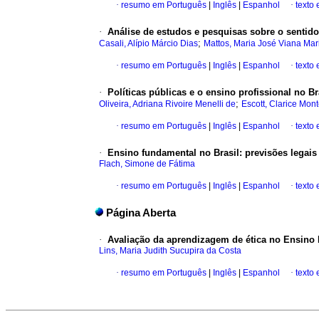
·
resumo em Português
|
Inglês
|
Espanhol
·
texto
·
Análise de estudos e pesquisas sobre o sentid
;
Casali, Alípio Márcio Dias
Mattos, Maria José Viana Mar
·
resumo em Português
|
Inglês
|
Espanhol
·
texto
·
Políticas públicas e o ensino profissional no Br
;
Oliveira, Adriana Rivoire Menelli de
Escott, Clarice Mont
·
resumo em Português
|
Inglês
|
Espanhol
·
texto
·
Ensino fundamental no Brasil: previsões legai
Flach, Simone de Fátima
·
resumo em Português
|
Inglês
|
Espanhol
·
texto
Página Aberta
·
Avaliação da aprendizagem de ética no Ensino
Lins, Maria Judith Sucupira da Costa
·
resumo em Português
|
Inglês
|
Espanhol
·
texto