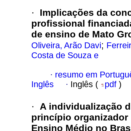
·
Implicações da con
profissional financia
de ensino de Mato Gro
;
Oliveira, Arão Davi
Ferrei
Costa de Souza e
·
resumo em Portugu
Inglês
·
Inglês (
pdf
)
·
A individualização 
princípio organizador 
Ensino Médio no Bras