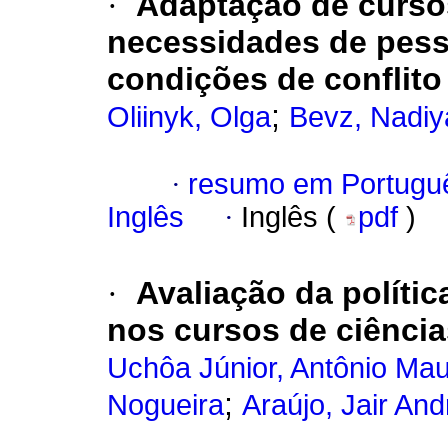
·
Adaptação de cursos
necessidades de pess
condições de conflito
;
Oliinyk, Olga
Bevz, Nadiy
·
resumo em Portugu
Inglês
·
Inglês (
pdf
)
·
Avaliação da políti
nos cursos de ciência
Uchôa Júnior, Antônio Ma
;
Nogueira
Araújo, Jair An