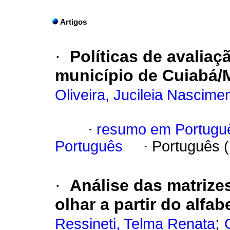
Artigos
·
Políticas de avalia
município de Cuiabá/
Oliveira, Jucileia Nascime
·
resumo em Portugu
Português
·
Português 
·
Análise das matrizes
olhar a partir do alfa
;
Ressineti, Telma Renata