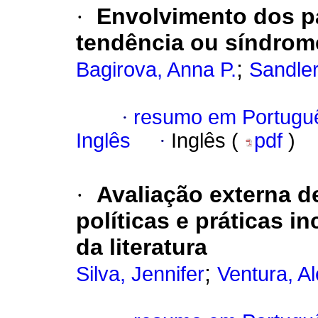
·
Envolvimento dos pa
tendência ou síndro
;
Bagirova, Anna P.
Sandler
·
resumo em Portugu
Inglês
·
Inglês (
pdf
)
·
Avaliação externa d
políticas e práticas i
da literatura
;
Silva, Jennifer
Ventura, A