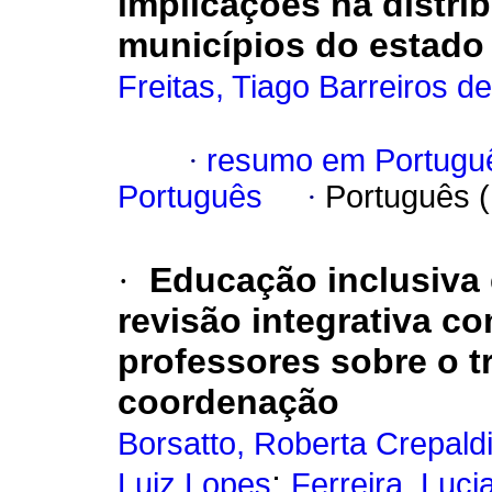
implicações na distri
municípios do estado
Freitas, Tiago Barreiros de
·
resumo em Portugu
Português
·
Português 
·
Educação inclusiva 
revisão integrativa c
professores sobre o 
coordenação
Borsatto, Roberta Crepald
;
Luiz Lopes
Ferreira, Luci