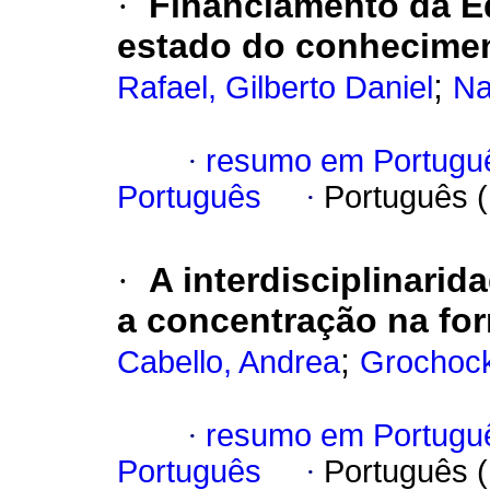
·
Financiamento da 
estado do conhecime
;
Rafael, Gilberto Daniel
Na
·
resumo em Portugu
Português
·
Português 
·
A interdisciplinarid
a concentração na fo
;
Cabello, Andrea
Grochock
·
resumo em Portugu
Português
·
Português 