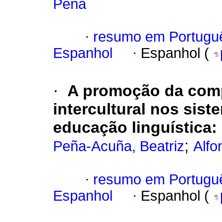
Peña
·
resumo em Portugu
Espanhol
·
Espanhol (
·
A promoção da comp
intercultural nos sis
educação linguística:
;
Peña-Acuña, Beatriz
Alfo
·
resumo em Portugu
Espanhol
·
Espanhol (