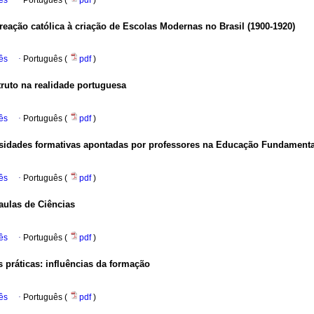
ês
·
Português (
pdf
)
eação católica à criação de Escolas Modernas no Brasil (1900-1920)
ês
·
Português (
pdf
)
uto na realidade portuguesa
ês
·
Português (
pdf
)
ssidades formativas apontadas por professores na Educação Fundamenta
ês
·
Português (
pdf
)
aulas de Ciências
ês
·
Português (
pdf
)
 práticas: influências da formação
ês
·
Português (
pdf
)