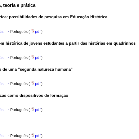
 teoria e prática
ica: possibilidades de pesquisa em Educação Histórica
ês
·
Português (
pdf
)
em histórica de jovens estudantes a partir das histórias em quadrinhos
ês
·
Português (
pdf
)
ão de uma "segunda natureza humana"
ês
·
Português (
pdf
)
ficas como dispositivos de formação
ês
·
Português (
pdf
)
ês
·
Português (
pdf
)