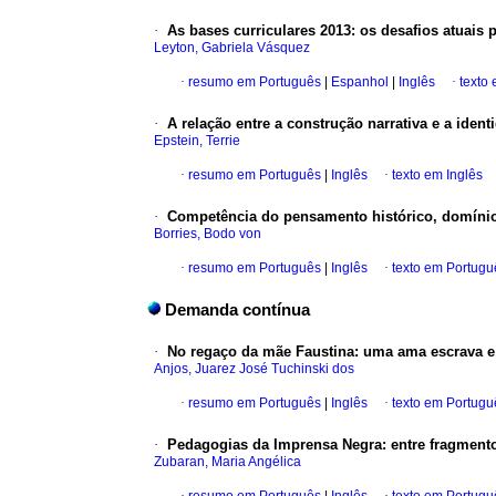
·
As bases curriculares 2013: os desafios atuais 
Leyton, Gabriela Vásquez
·
resumo em Português
|
Espanhol
|
Inglês
·
texto
·
A relação entre a construção narrativa e a iden
Epstein, Terrie
·
resumo em Português
|
Inglês
·
texto em Inglês
·
Competência do pensamento histórico, domíni
Borries, Bodo von
·
resumo em Português
|
Inglês
·
texto em Portugu
Demanda contínua
·
No regaço da mãe Faustina: uma ama escrava e 
Anjos, Juarez José Tuchinski dos
·
resumo em Português
|
Inglês
·
texto em Portugu
·
Pedagogias da Imprensa Negra: entre fragmento
Zubaran, Maria Angélica