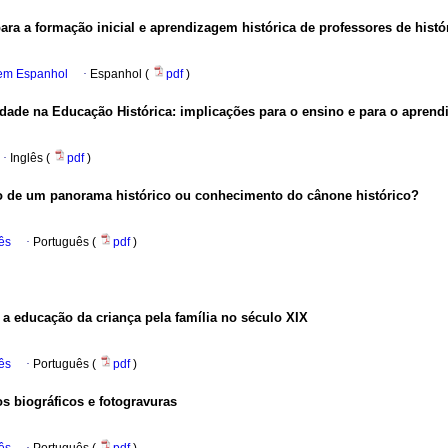
para a formação inicial e aprendizagem histórica de professores de histó
 em Espanhol
·
Espanhol (
pdf
)
tidade na Educação Histórica: implicações para o ensino e para o aprend
·
Inglês (
pdf
)
o de um panorama histórico ou conhecimento do cânone histórico?
ês
·
Português (
pdf
)
a educação da criança pela família no século XIX
ês
·
Português (
pdf
)
s biográficos e fotogravuras