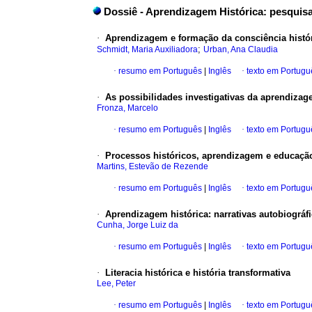
Dossiê - Aprendizagem Histórica: pesquisa,
·
Aprendizagem e formação da consciência histór
;
Schmidt, Maria Auxiliadora
Urban, Ana Claudia
·
resumo em Português
|
Inglês
·
texto em Portugu
·
As possibilidades investigativas da aprendizag
Fronza, Marcelo
·
resumo em Português
|
Inglês
·
texto em Portugu
·
Processos históricos, aprendizagem e educaç
Martins, Estevão de Rezende
·
resumo em Português
|
Inglês
·
texto em Portugu
·
Aprendizagem histórica: narrativas autobiográ
Cunha, Jorge Luiz da
·
resumo em Português
|
Inglês
·
texto em Portugu
·
Literacia histórica e história transformativa
Lee, Peter
·
resumo em Português
|
Inglês
·
texto em Portugu