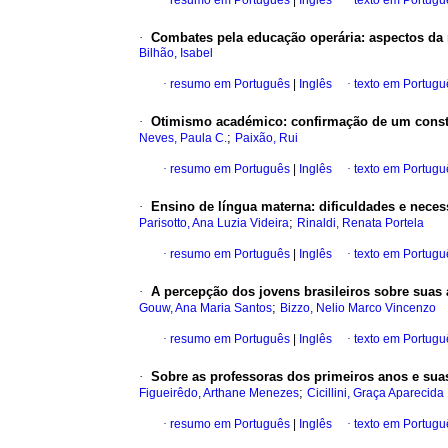
·
resumo em Português
|
Inglês
·
texto em Portugu
·
Combates pela educação operária: aspectos da r
Bilhão, Isabel
·
resumo em Português
|
Inglês
·
texto em Portugu
·
Otimismo académico: confirmação de um constr
;
Neves, Paula C.
Paixão, Rui
·
resumo em Português
|
Inglês
·
texto em Portugu
·
Ensino de língua materna: dificuldades e nece
;
Parisotto, Ana Luzia Videira
Rinaldi, Renata Portela
·
resumo em Português
|
Inglês
·
texto em Portugu
·
A percepção dos jovens brasileiros sobre suas 
;
Gouw, Ana Maria Santos
Bizzo, Nelio Marco Vincenzo
·
resumo em Português
|
Inglês
·
texto em Portugu
·
Sobre as professoras dos primeiros anos e suas
;
Figueirêdo, Arthane Menezes
Cicillini, Graça Aparecida
·
resumo em Português
|
Inglês
·
texto em Portugu