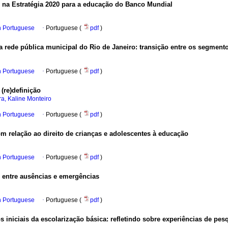
l na Estratégia 2020 para a educação do Banco Mundial
in Portuguese
·
Portuguese (
pdf
)
 rede pública municipal do Rio de Janeiro: transição entre os segment
in Portuguese
·
Portuguese (
pdf
)
(re)definição
ra, Kaline Monteiro
in Portuguese
·
Portuguese (
pdf
)
m relação ao direito de crianças e adolescentes à educação
in Portuguese
·
Portuguese (
pdf
)
 entre ausências e emergências
in Portuguese
·
Portuguese (
pdf
)
 iniciais da escolarização básica: refletindo sobre experiências de pes