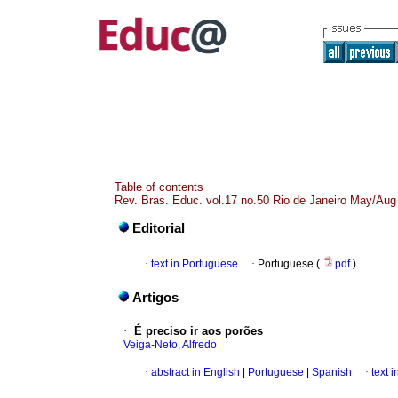
Table of contents
Rev. Bras. Educ. vol.17 no.50 Rio de Janeiro May/Aug
Editorial
·
text in Portuguese
·
Portuguese (
pdf
)
Artigos
·
É preciso ir aos porões
Veiga-Neto, Alfredo
·
abstract in English
|
Portuguese
|
Spanish
·
text 