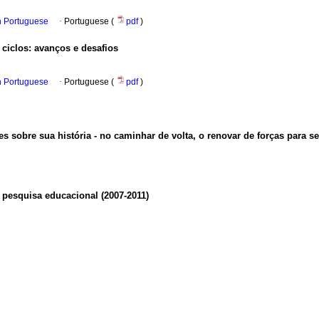
in Portuguese
·
Portuguese (
pdf
)
r ciclos: avanços e desafios
in Portuguese
·
Portuguese (
pdf
)
es sobre sua história - no caminhar de volta, o renovar de forças para s
a pesquisa educacional (2007-2011)