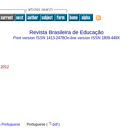
Revista Brasileira de Educação
Print version
ISSN
1413-2478
On-line version
ISSN
1809-449X
 2012
in Portuguese
·
Portuguese (
pdf
)