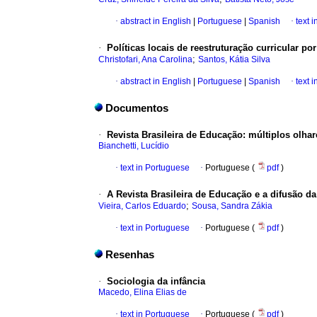
·
abstract in English
|
Portuguese
|
Spanish
·
text 
·
Políticas locais de reestruturação curricular po
;
Christofari, Ana Carolina
Santos, Kátia Silva
·
abstract in English
|
Portuguese
|
Spanish
·
text 
Documentos
·
Revista Brasileira de Educação: múltiplos olhar
Bianchetti, Lucídio
·
text in Portuguese
·
Portuguese (
pdf
)
·
A Revista Brasileira de Educação e a difusão d
;
Vieira, Carlos Eduardo
Sousa, Sandra Zákia
·
text in Portuguese
·
Portuguese (
pdf
)
Resenhas
·
Sociologia da infância
Macedo, Elina Elias de
·
text in Portuguese
·
Portuguese (
pdf
)