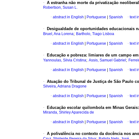
·
A estranha não morte da privatização neolibera
Robertson, Susan L.
·
abstract in English
|
Portuguese
|
Spanish
·
text 
·
Desigualdade de oportunidades educacionais na
;
BrueI, Ana Lorena
Bartholo, Tiago Lisboa
·
abstract in English
|
Portuguese
|
Spanish
·
text 
·
Educação e pobreza: limiares de um campo em 
;
;
Yannoulas, Silvia Cristina
Assis, Samuel Gabriel
Ferrei
·
abstract in English
|
Portuguese
|
Spanish
·
text 
·
Atuação do Tribunal de Justiça de São Paulo co
Silveira, Adriana Dragone
·
abstract in English
|
Portuguese
|
Spanish
·
text 
·
Educação escolar quilombola em Minas Gerais:
Miranda, Shirley Aparecida de
·
abstract in English
|
Portuguese
|
Spanish
·
text 
·
A polivalência no contexto da docência nos anos
;
Cruz, Shirleide Pereira da Silva
Batista Neto, José