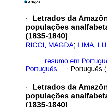
Artigos
·
Letrados da Amazôni
populações analfabet
(1835-1840)
;
RICCI, MAGDA
LIMA, L
·
resumo em Portugu
Português
·
Português 
·
Letrados da Amazôni
populações analfabet
(1835-1840)