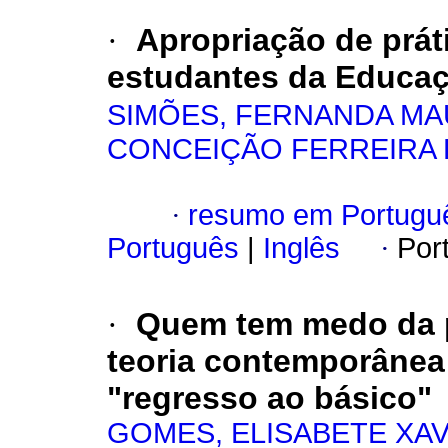
·
Apropriação de prát
estudantes da Educaç
SIMÕES, FERNANDA MA
CONCEIÇÃO FERREIRA 
·
resumo em Portugu
Português
|
Inglês
·
Por
·
Quem tem medo da p
teoria contemporânea 
"regresso ao básico"
GOMES, ELISABETE XAV