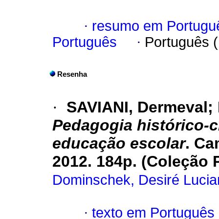
·
resumo em Portugu
Português
·
Português 
Resenha
·
SAVIANI, Dermeval;
Pedagogia histórico-cr
educação escolar
. Ca
2012. 184p. (Coleção
Dominschek, Desiré Lucia
·
texto em Português