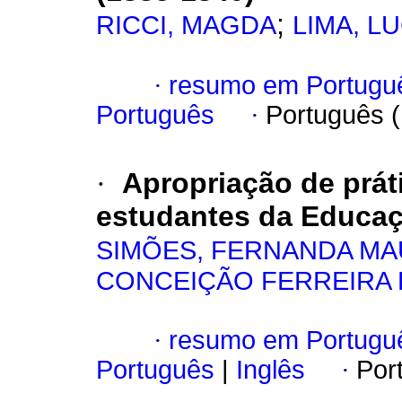
;
RICCI, MAGDA
LIMA, L
·
resumo em Portugu
Português
·
Português 
·
Apropriação de prát
estudantes da Educaç
SIMÕES, FERNANDA MA
CONCEIÇÃO FERREIRA 
·
resumo em Portugu
Português
|
Inglês
·
Por