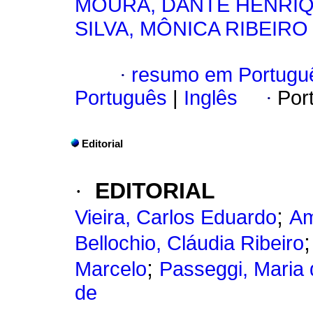
MOURA, DANTE HENRI
SILVA, MÔNICA RIBEIRO
·
resumo em Portugu
Português
|
Inglês
·
Por
Editorial
·
EDITORIAL
;
Vieira, Carlos Eduardo
Am
Bellochio, Cláudia Ribeiro
;
Marcelo
Passeggi, Maria
de