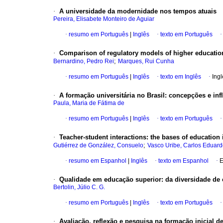
·
A universidade da modernidade nos tempos atuais
Pereira, Elisabete Monteiro de Aguiar
·
resumo em Português
|
Inglês
·
texto em Português
·
Comparison of regulatory models of higher education
;
Bernardino, Pedro Rei
Marques, Rui Cunha
·
resumo em Português
|
Inglês
·
texto em Inglês
·
Ingl
·
A formação universitária no Brasil: concepções e inf
Paula, Maria de Fátima de
·
resumo em Português
|
Inglês
·
texto em Português
·
Teacher-student interactions: the bases of education 
;
Gutiérrez de González, Consuelo
Vasco Uribe, Carlos Eduar
·
resumo em Espanhol
|
Inglês
·
texto em Espanhol
·
E
·
Qualidade em educação superior: da diversidade de 
Bertolin, Júlio C. G.
·
resumo em Português
|
Inglês
·
texto em Português
·
Avaliação, reflexão e pesquisa na formação inicial d