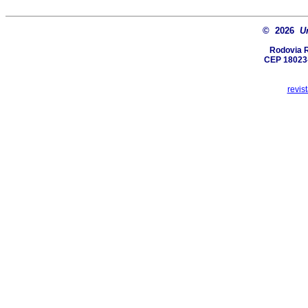
© 2026
U
Rodovia R
CEP 18023-
revis