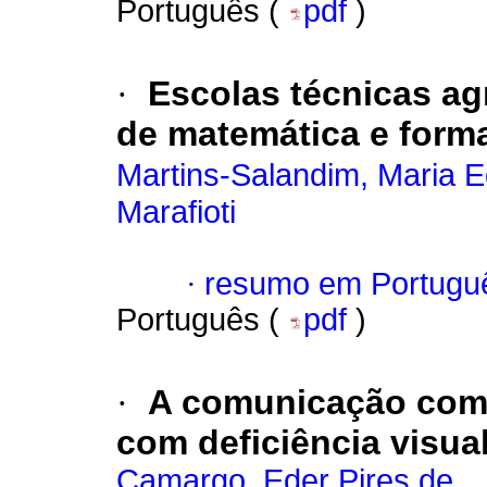
Português (
pdf
)
·
Escolas técnicas ag
de matemática e form
Martins-Salandim, Maria E
Marafioti
·
resumo em Portugu
Português (
pdf
)
·
A comunicação como
com deficiência visua
Camargo, Eder Pires de