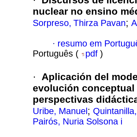
·
Discursos de licenc
nuclear no ensino mé
;
Sorpreso, Thirza Pavan
A
·
resumo em Portugu
Português (
pdf
)
·
Aplicación del mode
evolución conceptual 
perspectivas didáctic
;
Uribe, Manuel
Quintanilla
Pairós, Nuria Solsona i