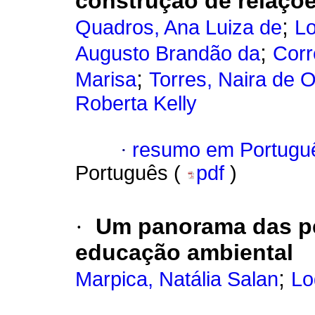
construção de relaçõ
;
Quadros, Ana Luiza de
Lo
;
Augusto Brandão da
Corr
;
Marisa
Torres, Naira de O
Roberta Kelly
·
resumo em Portugu
Português (
pdf
)
·
Um panorama das pes
educação ambiental
;
Marpica, Natália Salan
Lo