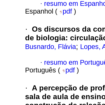
·
resumo em Espanho
Espanhol (
pdf
)
·
Os discursos da com
de biologia: circulaç
;
Busnardo, Flávia
Lopes, A
·
resumo em Portugu
Português (
pdf
)
·
A percepção de prof
sala de aula de ensino