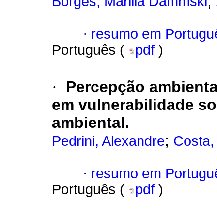
;
Borges, Marilia Dammski
·
resumo em Portugu
Português (
pdf
)
·
Percepção ambiental
em vulnerabilidade so
ambiental.
;
Pedrini, Alexandre
Costa,
·
resumo em Portugu
Português (
pdf
)