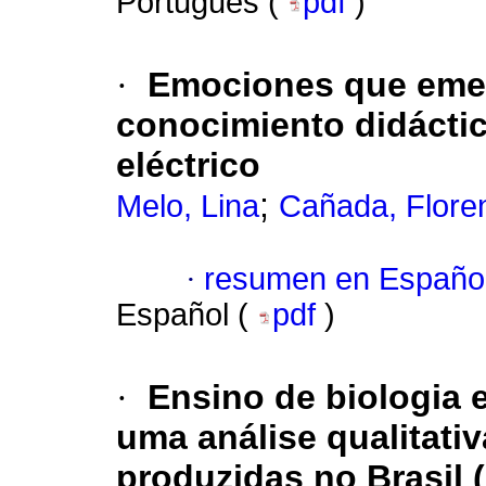
Portugués (
pdf
)
·
Emociones que emerg
conocimiento didácti
eléctrico
;
Melo, Lina
Cañada, Floren
·
resumen en Españo
Español (
pdf
)
·
Ensino de biologia e 
uma análise qualitat
produzidas no Brasil 