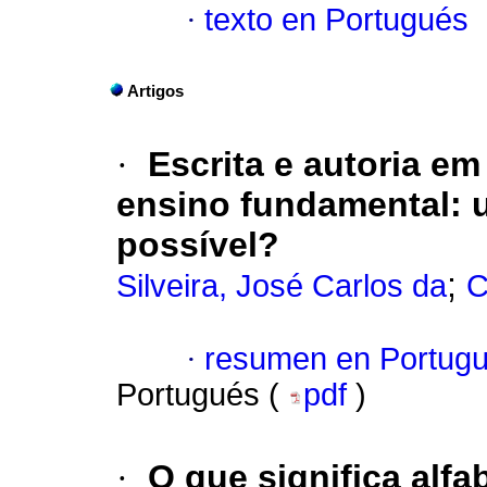
·
texto en Portugués
Artigos
·
Escrita e autoria em 
ensino fundamental: 
possível?
;
Silveira, José Carlos da
C
·
resumen en Portug
Portugués (
pdf
)
·
O que significa alfa