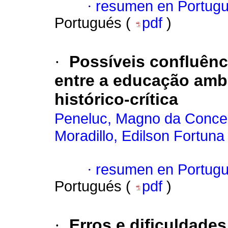
·
resumen en Portug
Portugués (
pdf
)
·
Possíveis confluênc
entre a educação ambi
histórico-crítica
Peneluc, Magno da Conce
Moradillo, Edilson Fortuna
·
resumen en Portug
Portugués (
pdf
)
·
Erros e dificuldade