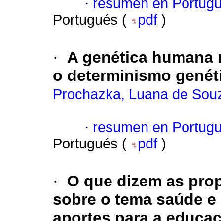
·
resumen en Portug
Portugués (
pdf
)
·
A genética humana no
o determinismo genét
Prochazka, Luana de Sou
·
resumen en Portug
Portugués (
pdf
)
·
O que dizem as prop
sobre o tema saúde e
aportes para a educa