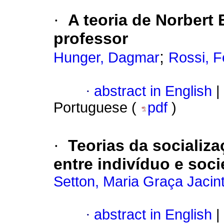
·
A teoria de Norbert 
professor
;
Hunger, Dagmar
Rossi, 
·
abstract in English
|
Portuguese (
pdf
)
·
Teorias da socializ
entre indivíduo e soc
Setton, Maria Graça Jacin
·
abstract in English
|