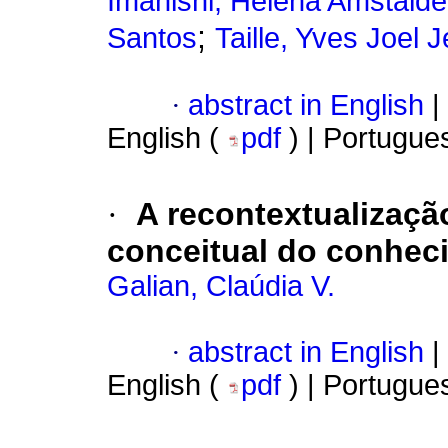
Imanishi, Helena Amstald
;
Santos
Taille, Yves Joel
·
abstract in English
|
English (
pdf
) | Portugue
·
A recontextualização
conceitual do conhec
Galian, Claúdia V.
·
abstract in English
|
English (
pdf
) | Portugue