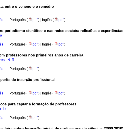
a: entre o veneno e o remédio
ês
·
Português (
pdf
) | Inglês (
pdf
)
 periodismo científico e nas redes sociais: reflexões e experiências
lo
ês
·
Português (
pdf
) | Inglês (
pdf
)
com professores nos primeiros anos de carreira
resa N. R.
ês
·
Português (
pdf
)
perfis de inserção profissional
ês
·
Português (
pdf
) | Inglês (
pdf
)
cos para captar a formação de professores
o de
ês
·
Português (
pdf
)
ileira sobre formação inicial de professores de ciências (2000-2010)