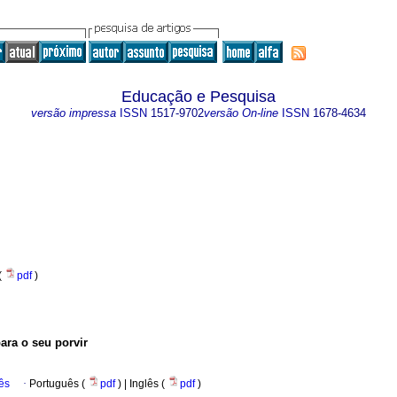
Educação e Pesquisa
versão impressa
ISSN
1517-9702
versão On-line
ISSN
1678-4634
 (
pdf
)
ara o seu porvir
ês
·
Português (
pdf
) | Inglês (
pdf
)