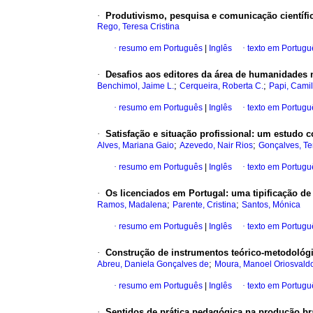
·
Produtivismo, pesquisa e comunicação científic
Rego, Teresa Cristina
·
resumo em Português
|
Inglês
·
texto em Portugu
·
Desafios aos editores da área de humanidades no
;
;
Benchimol, Jaime L.
Cerqueira, Roberta C.
Papi, Cami
·
resumo em Português
|
Inglês
·
texto em Portugu
·
Satisfação e situação profissional: um estudo 
;
;
Alves, Mariana Gaio
Azevedo, Nair Rios
Gonçalves, Te
·
resumo em Português
|
Inglês
·
texto em Portugu
·
Os licenciados em Portugal: uma tipificação de 
;
;
Ramos, Madalena
Parente, Cristina
Santos, Mónica
·
resumo em Português
|
Inglês
·
texto em Portugu
·
Construção de instrumentos teórico-metodológi
;
Abreu, Daniela Gonçalves de
Moura, Manoel Oriosvald
·
resumo em Português
|
Inglês
·
texto em Portugu
·
Sentidos de prática pedagógica na produção bras