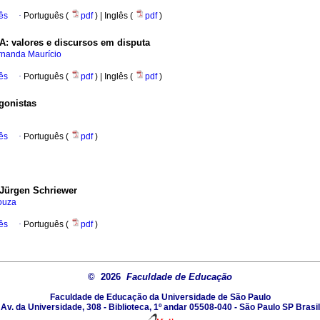
ês
·
Português (
pdf
) | Inglês (
pdf
)
: valores e discursos em disputa
rnanda Maurício
ês
·
Português (
pdf
) | Inglês (
pdf
)
agonistas
ês
·
Português (
pdf
)
 Jürgen Schriewer
ouza
ês
·
Português (
pdf
)
© 2026
Faculdade de Educação
Faculdade de Educação da Universidade de São Paulo
Av. da Universidade, 308 - Biblioteca, 1º andar 05508-040 - São Paulo SP Brasil