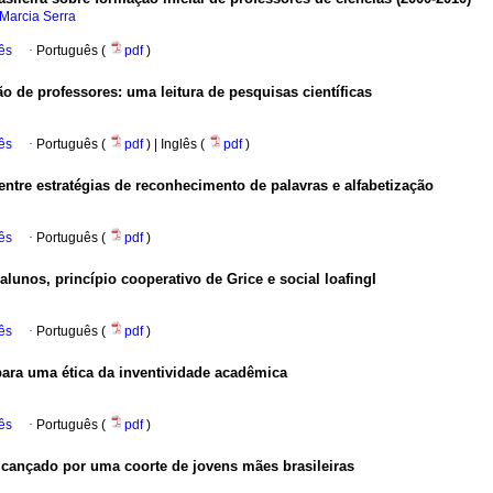
 Marcia Serra
ês
·
Português (
pdf
)
ão de professores: uma leitura de pesquisas científicas
ês
·
Português (
pdf
) | Inglês (
pdf
)
 entre estratégias de reconhecimento de palavras e alfabetização
ês
·
Português (
pdf
)
alunos, princípio cooperativo de Grice e social loafingI
ês
·
Português (
pdf
)
 para uma ética da inventividade acadêmica
ês
·
Português (
pdf
)
lcançado por uma coorte de jovens mães brasileiras