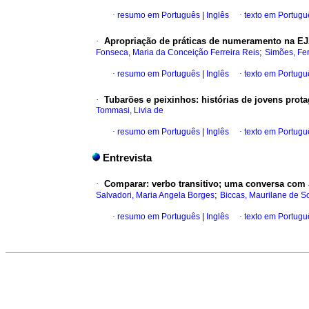
·
resumo em Português
|
Inglês
·
texto em Portugu
·
Apropriação de práticas de numeramento na EJA
;
Fonseca, Maria da Conceição Ferreira Reis
Simões, Fe
·
resumo em Português
|
Inglês
·
texto em Portugu
·
Tubarões e peixinhos: histórias de jovens prot
Tommasi, Livia de
·
resumo em Português
|
Inglês
·
texto em Portugu
Entrevista
·
Comparar: verbo transitivo; uma conversa com
;
Salvadori, Maria Angela Borges
Biccas, Maurilane de S
·
resumo em Português
|
Inglês
·
texto em Portugu