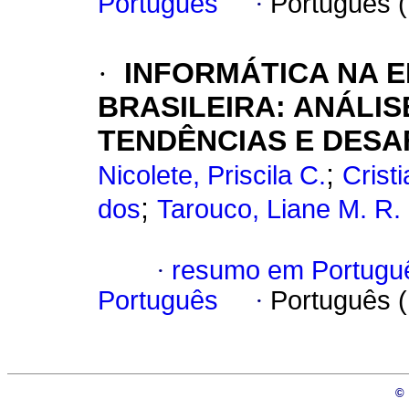
Português
·
Português 
·
INFORMÁTICA NA 
BRASILEIRA: ANÁLIS
TENDÊNCIAS E DESA
;
Nicolete, Priscila C.
Crist
;
dos
Tarouco, Liane M. R.
·
resumo em Portugu
Português
·
Português 
©