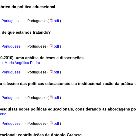
órico da política educacional
in Portuguese
·
Portuguese (
pdf
)
: de que estamos tratando?
in Portuguese
·
Portuguese (
pdf
)
0-2010): uma análise de teses e dissertações
o, Maria Angélica Pedra
in Portuguese
·
Portuguese (
pdf
)
clássico das políticas educacionais e a institucionalização da prática
in Portuguese
·
Portuguese (
pdf
)
pesquisas sobre políticas educacionais, considerando as abordagens posi
erto
in Portuguese
·
Portuguese (
pdf
)
ucacional: contribuições de Antonio Gramsci