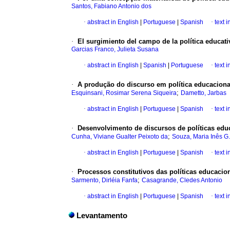
Santos, Fabiano Antonio dos
·
abstract in English
|
Portuguese
|
Spanish
·
text 
·
El surgimiento del campo de la política educati
Garcias Franco, Julieta Susana
·
abstract in English
|
Spanish
|
Portuguese
·
text 
·
A produção do discurso em política educaciona
;
Esquinsani, Rosimar Serena Siqueira
Dametto, Jarbas
·
abstract in English
|
Portuguese
|
Spanish
·
text 
·
Desenvolvimento de discursos de políticas educ
;
Cunha, Viviane Gualter Peixoto da
Souza, Maria Inês G
·
abstract in English
|
Portuguese
|
Spanish
·
text 
·
Processos constitutivos das políticas educacio
;
Sarmento, Dirléia Fanfa
Casagrande, Cledes Antonio
·
abstract in English
|
Portuguese
|
Spanish
·
text 
Levantamento