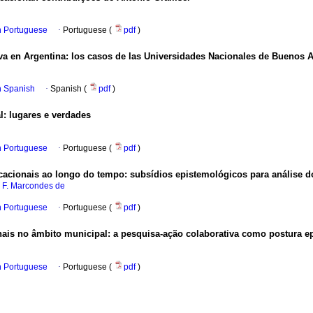
in Portuguese
·
Portuguese (
pdf
)
va en Argentina: los casos de las Universidades Nacionales de Buenos A
in Spanish
·
Spanish (
pdf
)
l: lugares e verdades
in Portuguese
·
Portuguese (
pdf
)
acionais ao longo do tempo: subsídios epistemológicos para análise do
. F. Marcondes de
in Portuguese
·
Portuguese (
pdf
)
nais no âmbito municipal: a pesquisa-ação colaborativa como postura ep
in Portuguese
·
Portuguese (
pdf
)