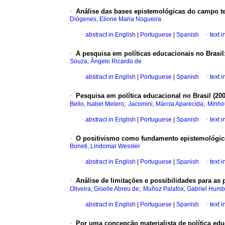
·
Análise das bases epistemológicas do campo te
Diógenes, Elione Maria Nogueira
·
abstract in English
|
Portuguese
|
Spanish
·
text 
·
A pesquisa em políticas educacionais no Brasil
Souza, Ângelo Ricardo de
·
abstract in English
|
Portuguese
|
Spanish
·
text 
·
Pesquisa em política educacional no Brasil (200
;
;
Bello, Isabel Melero
Jacomini, Márcia Aparecida
Minhot
·
abstract in English
|
Portuguese
|
Spanish
·
text 
·
O positivismo como fundamento epistemológico 
Boneti, Lindomar Wessler
·
abstract in English
|
Portuguese
|
Spanish
·
text 
·
Análise de limitações e possibilidades para as 
;
Oliveira, Giselle Abreu de
Muñoz Palafox, Gabriel Humb
·
abstract in English
|
Portuguese
|
Spanish
·
text 
·
Por uma concepção materialista de política ed