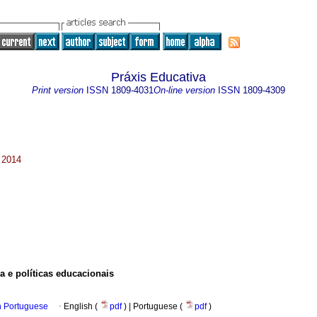
Práxis Educativa
Print version
ISSN
1809-4031
On-line version
ISSN
1809-4309
 2014
a e políticas educacionais
in Portuguese
·
English (
pdf
) | Portuguese (
pdf
)