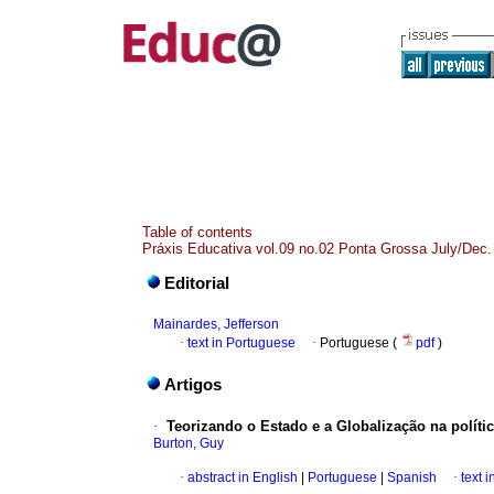
Table of contents
Práxis Educativa vol.09 no.02 Ponta Grossa July/Dec.
Editorial
Mainardes, Jefferson
·
text in Portuguese
·
Portuguese (
pdf
)
Artigos
·
Teorizando o Estado e a Globalização na polític
Burton, Guy
·
abstract in English
|
Portuguese
|
Spanish
·
text 