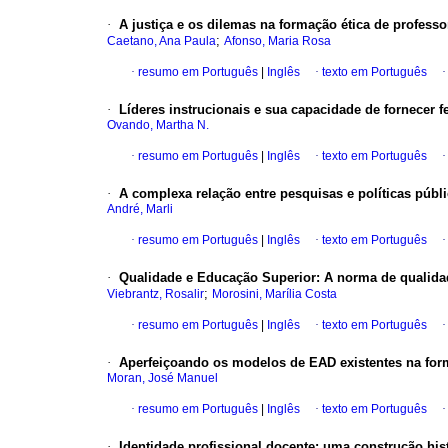
·
A justiça e os dilemas na formação ética de professo
;
Caetano, Ana Paula
Afonso, Maria Rosa
·
resumo em Português
|
Inglês
·
texto em Português
·
Líderes instrucionais e sua capacidade de fornecer 
Ovando, Martha N.
·
resumo em Português
|
Inglês
·
texto em Português
·
A complexa relação entre pesquisas e políticas púb
André, Marli
·
resumo em Português
|
Inglês
·
texto em Português
·
Qualidade e Educação Superior: A norma de qualida
;
Viebrantz, Rosalir
Morosini, Marília Costa
·
resumo em Português
|
Inglês
·
texto em Português
·
Aperfeiçoando os modelos de EAD existentes na for
Moran, José Manuel
·
resumo em Português
|
Inglês
·
texto em Português
·
Identidade profissional docente: uma construção hist