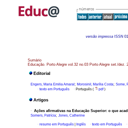
versão impressa
ISSN
0
Sumário
Educação. Porto Alegre vol.32 no.03 Porto Alegre set./dez. 
Editorial
;
;
Engers, Maria Emilia Amaral
MorosiniI, Marília Costa
Some, P
·
texto em Português
·
Português (
pdf
)
Artigos
·
Ações afirmativas na Educação Superior: o que aca
;
Somers, Patrícia
Jones, Catherine
·
resumo em Português
|
Inglês
·
texto em Português