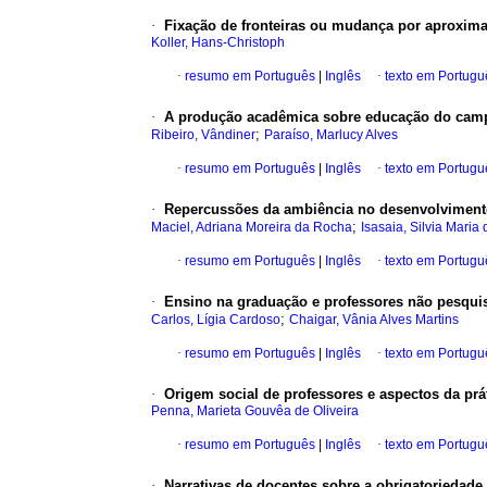
·
Fixação de fronteiras ou mudança por aproxima
Koller, Hans-Christoph
·
resumo em Português
|
Inglês
·
texto em Portugu
·
A produção acadêmica sobre educação do campo
;
Ribeiro, Vândiner
Paraíso, Marlucy Alves
·
resumo em Português
|
Inglês
·
texto em Portugu
·
Repercussões da ambiência no desenvolvimento 
;
Maciel, Adriana Moreira da Rocha
Isasaia, Silvia Maria
·
resumo em Português
|
Inglês
·
texto em Portugu
·
Ensino na graduação e professores não pesquisa
;
Carlos, Lígia Cardoso
Chaigar, Vânia Alves Martins
·
resumo em Português
|
Inglês
·
texto em Portugu
·
Origem social de professores e aspectos da prá
Penna, Marieta Gouvêa de Oliveira
·
resumo em Português
|
Inglês
·
texto em Portugu
·
Narrativas de docentes sobre a obrigatoriedade d