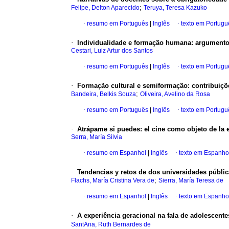
;
Felipe, Delton Aparecido
Teruya, Teresa Kazuko
·
resumo em Português
|
Inglês
·
texto em Portugu
·
Individualidade e formação humana: argument
Cestari, Luiz Artur dos Santos
·
resumo em Português
|
Inglês
·
texto em Portugu
·
Formação cultural e semiformação: contribuiç
;
Bandeira, Belkis Souza
Oliveira, Avelino da Rosa
·
resumo em Português
|
Inglês
·
texto em Portugu
·
Atrápame si puedes: el cine como objeto de la
Serra, María Silvia
·
resumo em Espanhol
|
Inglês
·
texto em Espanho
·
Tendencias y retos de dos universidades públic
;
Flachs, María Cristina Vera de
Sierra, María Teresa de
·
resumo em Espanhol
|
Inglês
·
texto em Espanho
·
A experiência geracional na fala de adolescente
SantAna, Ruth Bernardes de