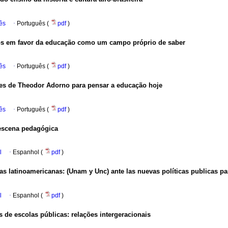
ês
·
Português (
pdf
)
os em favor da educação como um campo próprio de saber
ês
·
Português (
pdf
)
ões de Theodor Adorno para pensar a educação hoje
ês
·
Português (
pdf
)
 escena pedagógica
l
·
Espanhol (
pdf
)
as latinoamericanas: (Unam y Unc) ante las nuevas políticas publicas pa
l
·
Espanhol (
pdf
)
s de escolas públicas: relações intergeracionais