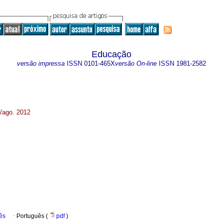
Educação
versão impressa
ISSN
0101-465X
versão On-line
ISSN
1981-2582
o/ago. 2012
ês
·
Português (
pdf
)