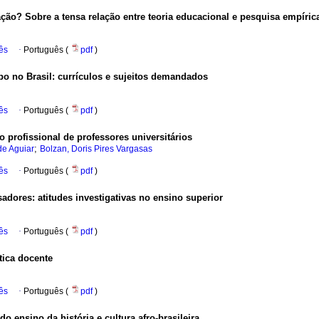
ção? Sobre a tensa relação entre teoria educacional e pesquisa empíri
ês
·
Português (
pdf
)
 no Brasil: currículos e sujeitos demandados
ês
·
Português (
pdf
)
profissional de professores universitários
;
 de Aguiar
Bolzan, Doris Pires Vargasas
ês
·
Português (
pdf
)
dores: atitudes investigativas no ensino superior
ês
·
Português (
pdf
)
tica docente
ês
·
Português (
pdf
)
o ensino da história e cultura afro-brasileira