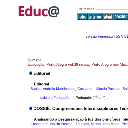
versão impressa
ISSN
0
Sumário
Educação. Porto Alegre vol.39 no.esp Porto Alegre nov./dez
Editorial
·
Editorial
;
;
Santos, Andréia Mendes dos
Cassandre, Marcio Pascoal
Sel
·
texto em Português
·
Português (
pdf
)
DOSSIÊ: Compreensões Interdisciplinares Teór
·
Analisando a pesquisa-ação à luz dos princípios int
;
;
Cassandre, Marcio Pascoal
Thiollent, Michel Jean Marie
Pic