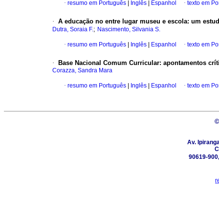
·
resumo em Português
|
Inglês
|
Espanhol
·
texto em Po
·
A educação no entre lugar museu e escola: um estudo
;
Dutra, Soraia F.
Nascimento, Silvania S.
·
resumo em Português
|
Inglês
|
Espanhol
·
texto em Po
·
Base Nacional Comum Curricular: apontamentos crít
Corazza, Sandra Mara
·
resumo em Português
|
Inglês
|
Espanhol
·
texto em Po
©
Av. Ipirang
C
90619-900,
r