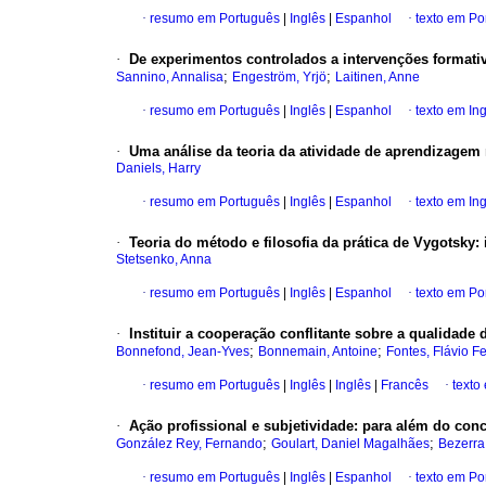
·
resumo em Português
|
Inglês
|
Espanhol
·
texto em Po
·
De experimentos controlados a intervenções format
;
;
Sannino, Annalisa
Engeström, Yrjö
Laitinen, Anne
·
resumo em Português
|
Inglês
|
Espanhol
·
texto em In
·
Uma análise da teoria da atividade de aprendizagem n
Daniels, Harry
·
resumo em Português
|
Inglês
|
Espanhol
·
texto em In
·
Teoria do método e filosofia da prática de Vygotsky:
Stetsenko, Anna
·
resumo em Português
|
Inglês
|
Espanhol
·
texto em Po
·
Instituir a cooperação conflitante sobre a qualidade 
;
;
Bonnefond, Jean-Yves
Bonnemain, Antoine
Fontes, Flávio F
·
resumo em Português
|
Inglês
|
Inglês
|
Francês
·
texto
·
Ação profissional e subjetividade: para além do conc
;
;
González Rey, Fernando
Goulart, Daniel Magalhães
Bezerra
·
resumo em Português
|
Inglês
|
Espanhol
·
texto em Po