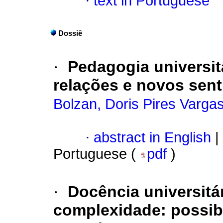
·
text in Portuguese
Dossiê
·
Pedagogia universit
relações e novos sent
Bolzan, Doris Pires Varga
·
abstract in English
|
Portuguese (
pdf
)
·
Docência universit
complexidade: possib