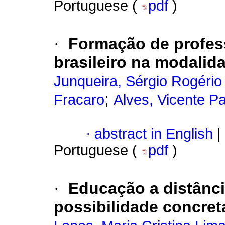
Portuguese (
pdf
)
·
Formação de profess
brasileiro na modalid
Junqueira, Sérgio Rogéri
;
Fracaro
Alves, Vicente P
·
abstract in English
|
Portuguese (
pdf
)
·
Educação a distânci
possibilidade concret