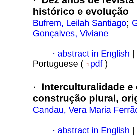
·
Dez anos de revista
histórico e evolução
;
Bufrem, Leilah Santiago
G
Gonçalves, Viviane
·
abstract in English
|
Portuguese (
pdf
)
·
Interculturalidade 
construção plural, or
Candau, Vera Maria Ferrã
·
abstract in English
|