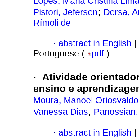
Lopes, Maria Cristina Lim
;
Pistori, Jeferson
Dorsa, A
Rímoli de
·
abstract in English
|
Portuguese (
pdf
)
·
Atividade orientado
ensino e aprendizage
Moura, Manoel Oriosvaldo
;
Vanessa Dias
Panossian,
·
abstract in English
|