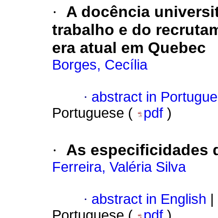
·
A docência universit
trabalho e do recrut
era atual em Quebec
Borges, Cecília
·
abstract in Portugu
Portuguese (
pdf
)
·
As especificidades 
Ferreira, Valéria Silva
·
abstract in English
|
Portuguese (
pdf
)