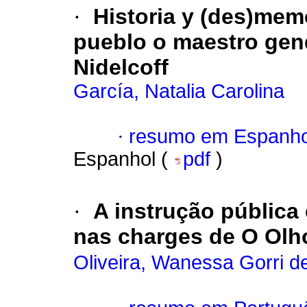
·
Historia y (des)mem
pueblo o maestro gen
Nidelcoff
García, Natalia Carolina
·
resumo em Espanho
Espanhol (
pdf
)
·
A instrução pública
nas charges de O Olh
Oliveira, Wanessa Gorri d