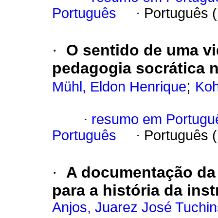
Português
·
Português 
·
O sentido de uma vi
pedagogia socrática
;
Mühl, Eldon Henrique
Koh
·
resumo em Portugu
Português
·
Português 
·
A documentação da 
para a história da ins
Anjos, Juarez José Tuchin