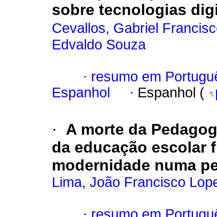
sobre tecnologias dig
Cevallos, Gabriel Francis
Edvaldo Souza
·
resumo em Portugu
Espanhol
·
Espanhol (
·
A morte da Pedago
da educação escolar f
modernidade numa pers
Lima, João Francisco Lop
·
resumo em Portugu