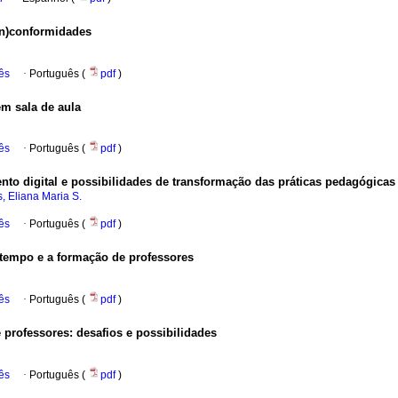
in)conformidades
ês
·
Português (
pdf
)
m sala de aula
ês
·
Português (
pdf
)
ento digital e possibilidades de transformação das práticas pedagógicas
, Eliana Maria S.
ês
·
Português (
pdf
)
 tempo e a formação de professores
ês
·
Português (
pdf
)
e professores: desafios e possibilidades
ês
·
Português (
pdf
)