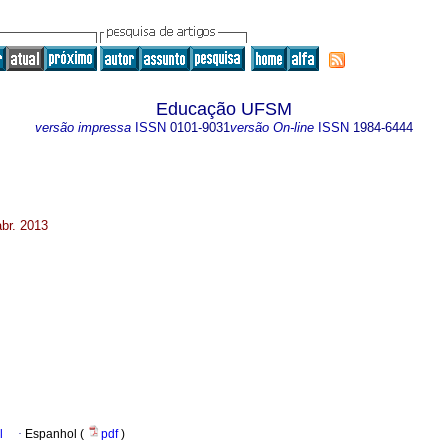
Educação UFSM
versão impressa
ISSN
0101-9031
versão On-line
ISSN
1984-6444
br. 2013
l
·
Espanhol (
pdf
)