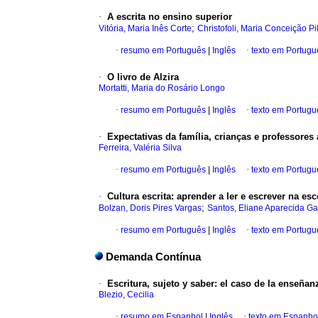
·
A escrita no ensino superior
;
Vitória, Maria Inês Corte
Christofoli, Maria Conceição Pi
·
resumo em Português
|
Inglês
·
texto em Portugu
·
O livro de Alzira
Mortatti, Maria do Rosário Longo
·
resumo em Português
|
Inglês
·
texto em Portugu
·
Expectativas da família, crianças e professore
Ferreira, Valéria Silva
·
resumo em Português
|
Inglês
·
texto em Portugu
·
Cultura escrita: aprender a ler e escrever na esc
;
Bolzan, Doris Pires Vargas
Santos, Eliane Aparecida Ga
·
resumo em Português
|
Inglês
·
texto em Portugu
Demanda Contínua
·
Escritura, sujeto y saber: el caso de la enseñan
Blezio, Cecilia
·
resumo em Espanhol
|
Inglês
·
texto em Espanho