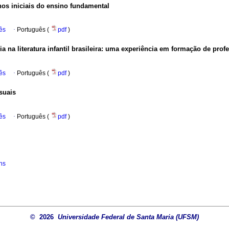
nos iniciais do ensino fundamental
ês
·
Português (
pdf
)
ia na literatura infantil brasileira: uma experiência em formação de prof
ês
·
Português (
pdf
)
suais
ês
·
Português (
pdf
)
ns
© 2026
Universidade Federal de Santa Maria (UFSM)