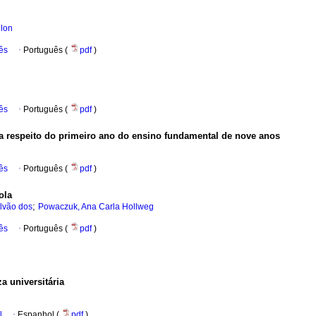
llon
ês
·
Português (
pdf
)
ês
·
Português (
pdf
)
s a respeito do primeiro ano do ensino fundamental de nove anos
ês
·
Português (
pdf
)
ola
;
lvão dos
Powaczuk, Ana Carla Hollweg
ês
·
Português (
pdf
)
za universitária
l
·
Espanhol (
pdf
)