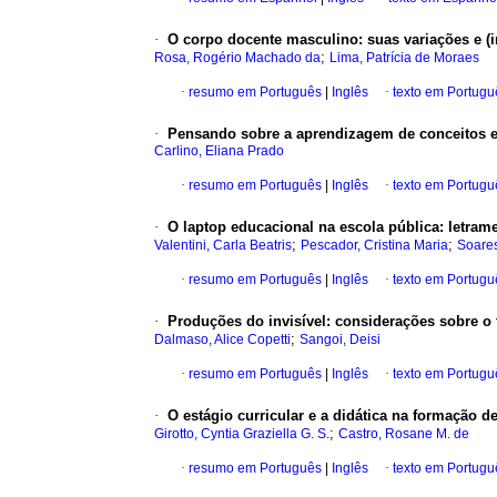
·
O corpo docente masculino: suas variações e (
;
Rosa, Rogério Machado da
Lima, Patrícia de Moraes
·
resumo em Português
|
Inglês
·
texto em Portugu
·
Pensando sobre a aprendizagem de conceitos e
Carlino, Eliana Prado
·
resumo em Português
|
Inglês
·
texto em Portugu
·
O laptop educacional na escola pública: letram
;
;
Valentini, Carla Beatris
Pescador, Cristina Maria
Soares
·
resumo em Português
|
Inglês
·
texto em Portugu
·
Produções do invisível: considerações sobre o
;
Dalmaso, Alice Copetti
Sangoi, Deisi
·
resumo em Português
|
Inglês
·
texto em Portugu
·
O estágio curricular e a didática na formação d
;
Girotto, Cyntia Graziella G. S.
Castro, Rosane M. de
·
resumo em Português
|
Inglês
·
texto em Portugu