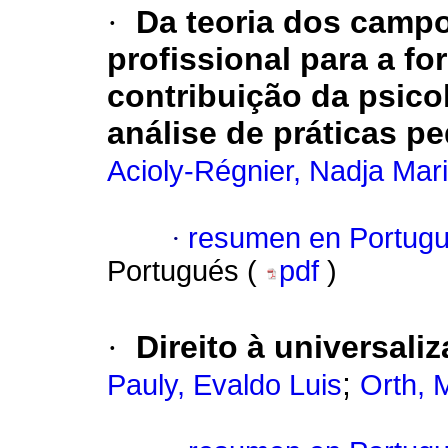
·
Da teoria dos campo
profissional para a f
contribuição da psico
análise de práticas p
Acioly-Régnier, Nadja Mar
·
resumen en Portug
Portugués (
pdf
)
·
Direito à universal
;
Pauly, Evaldo Luis
Orth, 