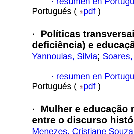
·
resumen en Portug
Portugués (
pdf
)
·
Políticas transversa
deficiência) e educaçã
;
Yannoulas, Silvia
Soares,
·
resumen en Portug
Portugués (
pdf
)
·
Mulher e educação n
entre o discurso histór
Menezes, Cristiane Souza