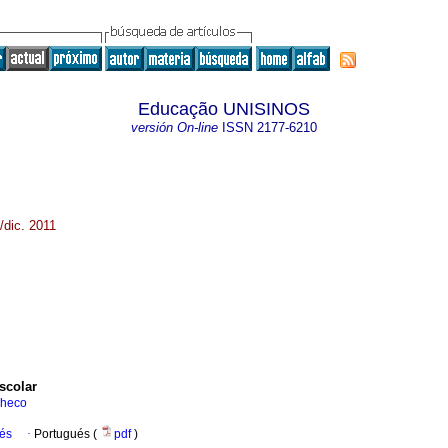
Educação UNISINOS
versión On-line
ISSN
2177-6210
dic. 2011
scolar
checo
ués
·
Portugués (
pdf
)