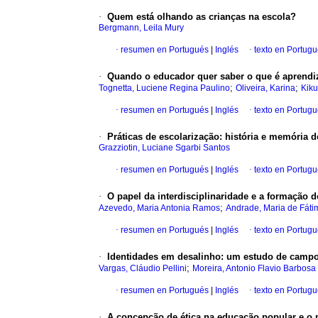
·
Quem está olhando as crianças na escola?
Bergmann, Leila Mury
·
resumen en Portugués
|
Inglés
·
texto en Portug
·
Quando o educador quer saber o que é aprendiz
;
;
Tognetta, Luciene Regina Paulino
Oliveira, Karina
Kiku
·
resumen en Portugués
|
Inglés
·
texto en Portug
·
Práticas de escolarização: história e memória d
Grazziotin, Luciane Sgarbi Santos
·
resumen en Portugués
|
Inglés
·
texto en Portug
·
O papel da interdisciplinaridade e a formação d
;
Azevedo, Maria Antonia Ramos
Andrade, Maria de Fáti
·
resumen en Portugués
|
Inglés
·
texto en Portug
·
Identidades em desalinho: um estudo de campo
;
Vargas, Cláudio Pellini
Moreira, Antonio Flavio Barbosa
·
resumen en Portugués
|
Inglés
·
texto en Portug
·
A concepção de ética na educação popular e o 