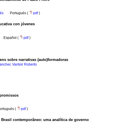
ués
·
Portugués (
pdf
)
ucativa con jóvenes
·
Español (
pdf
)
ens sobre narrativas (auto)formadoras
ancher, Vantoir Roberto
mpromissos
ortugués (
pdf
)
 Brasil contemporâneo: uma analítica de governo