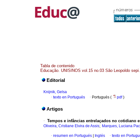
Tabla de contenido
Educação. UNISINOS vol.15 no.03 São Leopoldo sepi./
Editorial
Knijnik, Gelsa
·
texto en Portugués
·
Portugués (
pdf
)
Artigos
·
Tempos e infâncias entrelaçados no cotidiano e
;
Oliveira, Cristiane Elvira de Assis
Marques, Luciana Pa
·
resumen en Portugués
|
Inglés
·
texto en Portug