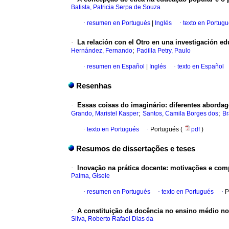
Batista, Patricia Serpa de Souza
·
resumen en Portugués
|
Inglés
·
texto en Portug
·
La relación con el Otro en una investigación ed
;
Hernández, Fernando
Padilla Petry, Paulo
·
resumen en Español
|
Inglés
·
texto en Español
Resenhas
·
Essas coisas do imaginário: diferentes abordag
;
;
Grando, Maristel Kasper
Santos, Camila Borges dos
Br
·
texto en Portugués
·
Portugués (
pdf
)
Resumos de dissertações e teses
·
Inovação na prática docente: motivações e co
Palma, Gisele
·
resumen en Portugués
·
texto en Portugués
·
P
·
A constituição da docência no ensino médio no
Silva, Roberto Rafael Dias da