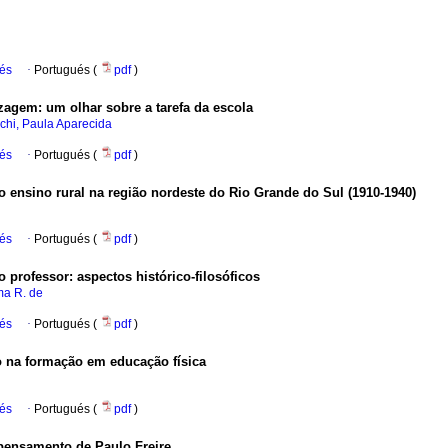
ués
·
Portugués (
pdf
)
agem: um olhar sobre a tarefa da escola
chi, Paula Aparecida
ués
·
Portugués (
pdf
)
o ensino rural na região nordeste do Rio Grande do Sul (1910-1940)
ués
·
Portugués (
pdf
)
o professor: aspectos histórico-filosóficos
ma R. de
ués
·
Portugués (
pdf
)
 na formação em educação física
ués
·
Portugués (
pdf
)
pensamento de Paulo Freire