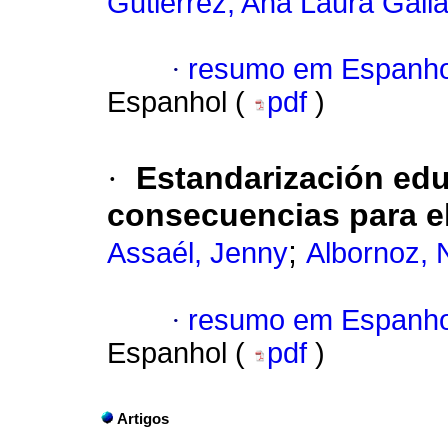
Gutiérrez, Ana Laura Gall
·
resumo em Espanho
Espanhol (
pdf
)
·
Estandarización edu
consecuencias para el
;
Assaél, Jenny
Albornoz, N
·
resumo em Espanho
Espanhol (
pdf
)
Artigos