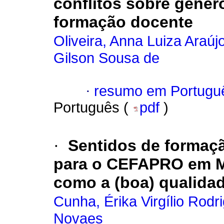
conflitos sobre gêner
formação docente
Oliveira, Anna Luiza Araú
Gilson Sousa de
·
resumo em Portugu
Português (
pdf
)
·
Sentidos de formaç
para o CEFAPRO em Ma
como a (boa) qualida
Cunha, Érika Virgílio Rodr
Novaes