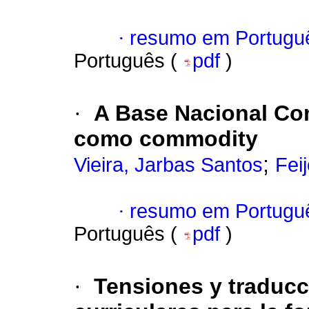
·
resumo em Portugu
Português (
pdf
)
·
A Base Nacional Co
como commodity
;
Vieira, Jarbas Santos
Fei
·
resumo em Portugu
Português (
pdf
)
·
Tensiones y traducci