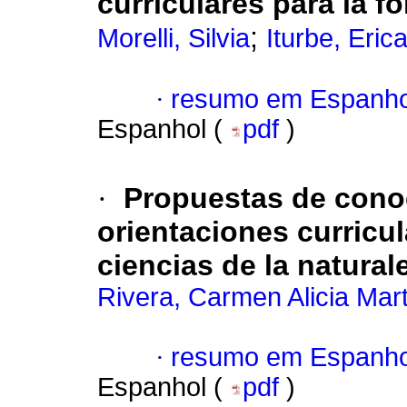
curriculares para la 
;
Morelli, Silvia
Iturbe, Eric
·
resumo em Espanho
Espanhol (
pdf
)
·
Propuestas de conoc
orientaciones curricu
ciencias de la natura
Rivera, Carmen Alicia Mar
·
resumo em Espanho
Espanhol (
pdf
)