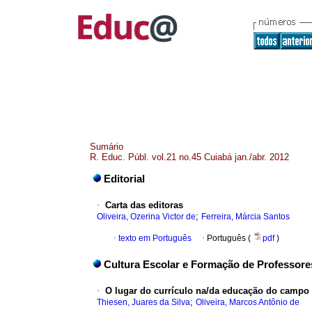
Sumário
R. Educ. Públ. vol.21 no.45 Cuiabá jan./abr. 2012
Editorial
·
Carta das editoras
;
Oliveira, Ozerina Victor de
Ferreira, Márcia Santos
·
texto em Português
·
Português (
pdf
)
Cultura Escolar e Formação de Professore
·
O lugar do currículo na/da educação do campo n
;
Thiesen, Juares da Silva
Oliveira, Marcos Antônio de