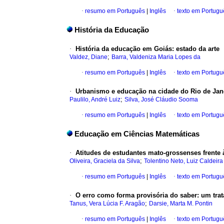
·
resumo em Português
|
Inglês
·
texto em Portugu
História da Educação
·
História da educação em Goiás: estado da arte
;
Valdez, Diane
Barra, Valdeniza Maria Lopes da
·
resumo em Português
|
Inglês
·
texto em Portugu
·
Urbanismo e educação na cidade do Rio de Jan
;
Paulilo, André Luiz
Silva, José Cláudio Sooma
·
resumo em Português
|
Inglês
·
texto em Portugu
Educação em Ciências Matemáticas
·
Atitudes de estudantes mato-grossenses frente 
;
Oliveira, Graciela da Silva
Tolentino Neto, Luiz Caldeira
·
resumo em Português
|
Inglês
·
texto em Portugu
·
O erro como forma provisória do saber: um tr
;
Tanus, Vera Lúcia F. Aragão
Darsie, Marta M. Pontin
·
resumo em Português
|
Inglês
·
texto em Portugu