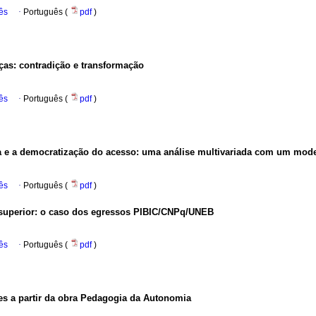
ês
·
Português (
pdf
)
nças: contradição e transformação
ês
·
Português (
pdf
)
na e a democratização do acesso: uma análise multivariada com um mod
ês
·
Português (
pdf
)
 superior: o caso dos egressos PIBIC/CNPq/UNEB
ês
·
Português (
pdf
)
es a partir da obra Pedagogia da Autonomia