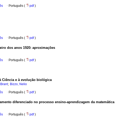
ês
·
Português (
pdf
)
ês
·
Português (
pdf
)
eiro dos anos 1920: aproximações
ês
·
Português (
pdf
)
à Ciência e à evolução biológica
;
 Brant
Bizzo, Nelio
ês
·
Português (
pdf
)
atamento diferenciado no processo ensino-aprendizagem da matemática
ês
·
Português (
pdf
)