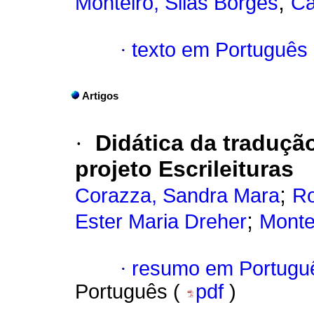
;
Monteiro, Silas Borges
Ca
·
texto em Português
Artigos
·
Didática da tradução
projeto Escrileituras
;
Corazza, Sandra Mara
Ro
;
Ester Maria Dreher
Monte
·
resumo em Portugu
Português (
pdf
)