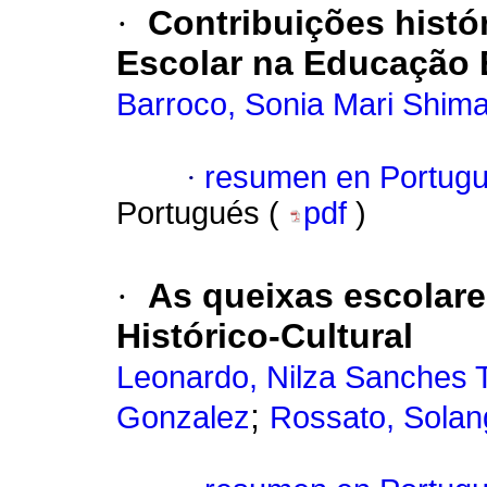
·
Contribuições histór
Escolar na Educação E
Barroco, Sonia Mari Shim
·
resumen en Portug
Portugués (
pdf
)
·
As queixas escolares
Histórico-Cultural
Leonardo, Nilza Sanches 
;
Gonzalez
Rossato, Solan