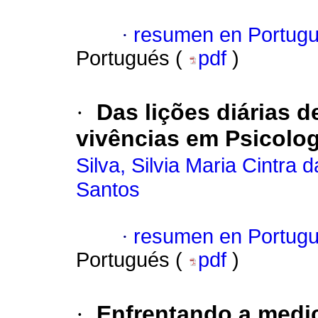
·
resumen en Portug
Portugués (
pdf
)
·
Das lições diárias d
vivências em Psicolo
Silva, Silvia Maria Cintra d
Santos
·
resumen en Portug
Portugués (
pdf
)
·
Enfrentando a medic