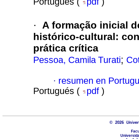
Portugués (
pdf
)
·
A formação inicial d
histórico-cultural: c
prática crítica
;
Pessoa, Camila Turati
Co
·
resumen en Portug
Portugués (
pdf
)
© 2026
Univer
Facu
Universida