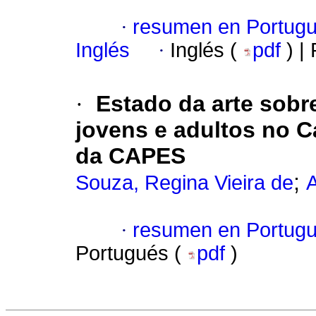
·
resumen en Portug
Inglés
·
Inglés (
pdf
) |
·
Estado da arte sob
jovens e adultos no C
da CAPES
;
Souza, Regina Vieira de
·
resumen en Portug
Portugués (
pdf
)