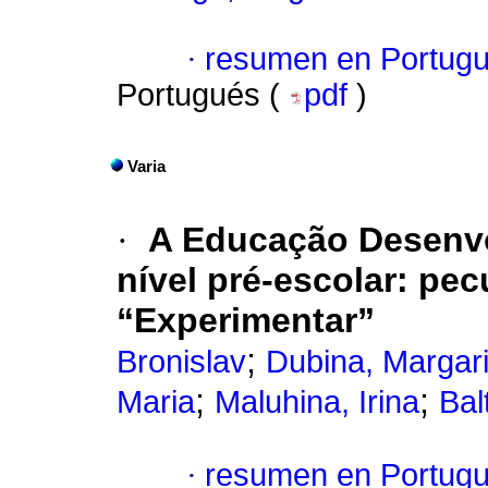
·
resumen en Portug
Portugués (
pdf
)
Varia
·
A Educação Desenvo
nível pré-escolar: pe
“Experimentar”
;
Bronislav
Dubina, Margari
;
;
Maria
Maluhina, Irina
Bal
·
resumen en Portug