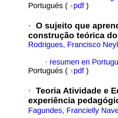
Portugués (
pdf
)
·
O sujeito que apren
construção teórica d
Rodrigues, Francisco Ney
·
resumen en Portug
Portugués (
pdf
)
·
Teoria Atividade e 
experiência pedagógi
Fagundes, Francielly Nav