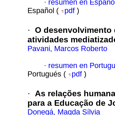
·
resumen en Españo
Español (
pdf
)
·
O desenvolvimento 
atividades mediatizad
Pavani, Marcos Roberto
·
resumen en Portug
Portugués (
pdf
)
·
As relações humana
para a Educação de J
Donegá, Magda Sílvia