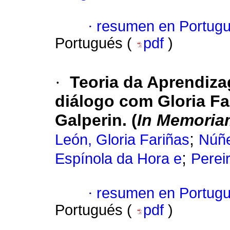
·
resumen en Portug
Portugués (
pdf
)
·
Teoria da Aprendiz
diálogo com Gloria Far
Galperin. (
In Memoria
;
León, Gloria Fariñas
Núñe
;
Espínola da Hora e
Perei
·
resumen en Portug
Portugués (
pdf
)