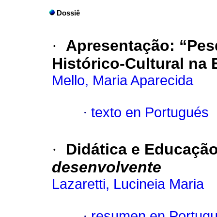
Dossiê
·
Apresentação: “Pesq
Histórico-Cultural na 
Mello, Maria Aparecida
·
texto en Portugués
·
Didática e Educação 
desenvolvente
Lazaretti, Lucineia Maria
·
resumen en Portug