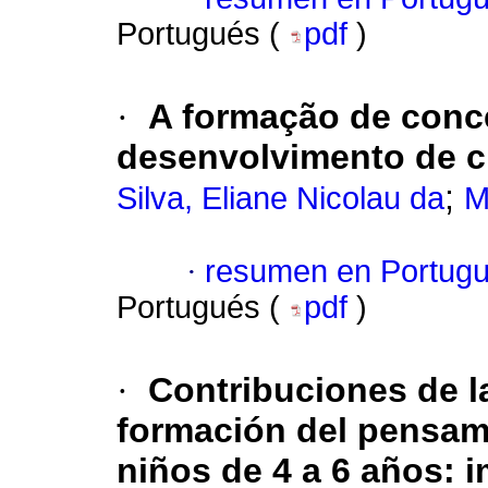
Portugués (
pdf
)
·
A formação de conce
desenvolvimento de cr
;
Silva, Eliane Nicolau da
M
·
resumen en Portug
Portugués (
pdf
)
·
Contribuciones de la
formación del pensam
niños de 4 a 6 años: i