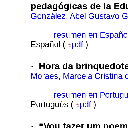
pedagógicas de la Edu
González, Abel Gustavo 
·
resumen en Españo
Español (
pdf
)
·
Hora da brinquedote
Moraes, Marcela Cristina 
·
resumen en Portug
Portugués (
pdf
)
·
“Vou fazer um poema