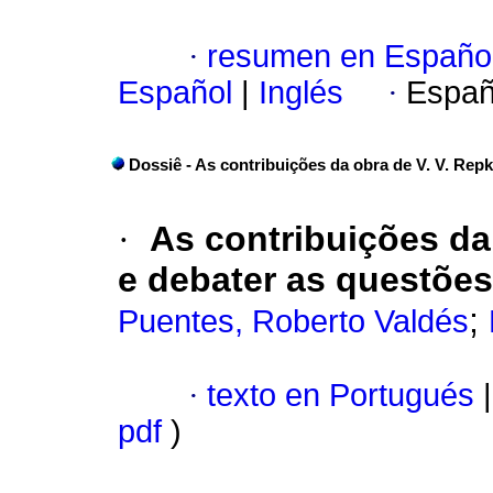
·
resumen en Españo
Español
|
Inglés
·
Españ
Dossiê - As contribuições da obra de V. V. Rep
·
As contribuições da
e debater as questões
;
Puentes, Roberto Valdés
·
texto en Portugués
|
pdf
)