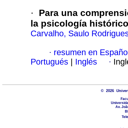
·
Para una comprensi
la psicología histórico
Carvalho, Saulo Rodrigue
·
resumen en Españo
Portugués
|
Inglés
·
Ing
© 2026
Univer
Facu
Universida
Av. Joã
Bl
Tel