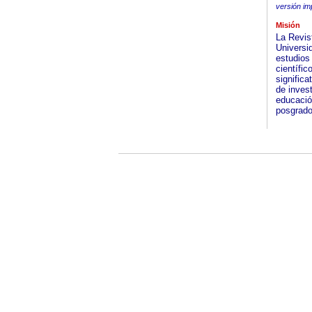
versión im
Misión
La Revis
Universi
estudios
científic
significa
de inves
educació
posgrado