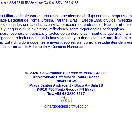
presa
ISSN
1518-5648
versión On-line
ISSN
1984-0187
ta Olhar de Professor es una revista académica de flujo continuo propuesta p
dade Estadual de Ponta Grossa, Paraná, Brasil. Desde 1998 divulga investig
 relacionados con la educación y la formación de profesores. Publica artículo
os y, según el flujo existente, reflexiones sobre experiencias pedagógicas
tivas, reseñas, entrevistas y textos de conferencias impartidas que traen la 
tigadores relacionados con la investigación y la docencia en el amplio ámbito 
n. Está dirigido a docentes e investigadores, así como a estudiantes de preg
 en las áreas de Educación y Ciencias Humanas.
© 2026
Universidade Estadual de Ponta Grossa
Universidade Estadual de Ponta Grossa
Editora UEPG
Praça Santos Andrade, 1 - Bloco A - Sala 28
84010-790 Ponta Grossa PR Brasil
Tel.: +55 42 3220-3367
olhardoprofessor@uepg.br