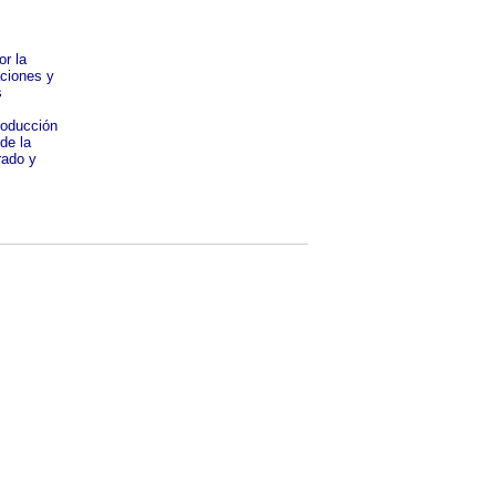
or la
aciones y
s
producción
de la
rado y